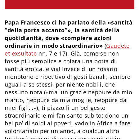
Papa Francesco ci ha parlato della «santità
“della porta accanto”», la santità della
quotidianità, dove «compiere azioni
ordinarie in modo straordinario»
(
Gaudete
et exsultate
nn. 7 e 17). Già, come se non
fosse più semplice e chiara una botta di
santità eroica, e via! Invece di un rosario
monotono e ripetitivo di gesti banali, sempre
uguali a se stessi, per niente nobili, che
nessuno nota («mai un grazie neppure da mio
marito, neppure da mia moglie, neppure dai
miei figli…»), ti piazzo lì un bel gesto
straordinario e mi fan santo subito: dono un
bel po’ di soldi ai poveri, vado in Africa a fare
volontariato per un anno, a qualcun altro
toccherà magari di essere perseguitato in