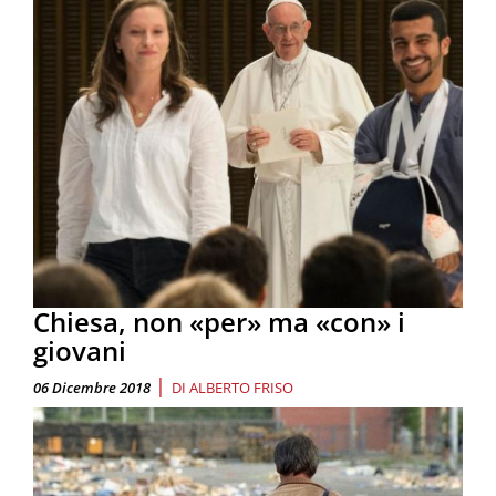
Chiesa, non «per» ma «con» i
giovani
|
06 Dicembre 2018
DI
ALBERTO FRISO