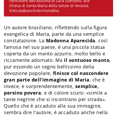
Particolare dell'Assunta di Luca Giordano, alla
Chiesa di Santa Maria della Salute di Venezia.
©NicolaBianchi/ArchivioMsa
Un autore brasiliano, riflettendo sulla figura
evangelica di Maria, parte da una semplice
constatazione. La
Madonna Aparecida
, così
famosa nel suo paese, è una piccola statua
coperta da un manto azzurro, molto bello e
riccamente adornato. Ma
il sontuoso manto
,
pur essendo un segno bellissimo della
devozione popolare,
finisce col nascondere
gran parte dell’immagine di Maria
, che è
invece, e sorprendentemente,
semplice,
persino povera
, e di colore scuro: «simile a
tante negrine che si incontrano per strada».
Quello che è accaduto alla sua immagine,
sembra dire l’autore, è accaduto anche nella