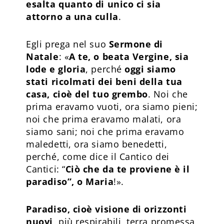
esalta quanto di unico ci sia
attorno a una culla
.
Egli prega nel suo
Sermone di
Natale
: «
A te, o beata Vergine, sia
lode e gloria
, perché
oggi siamo
stati ricolmati dei beni della tua
casa, cioè del tuo grembo
. Noi che
prima eravamo vuoti, ora siamo pieni;
noi che prima eravamo malati, ora
siamo sani; noi che prima eravamo
maledetti, ora siamo benedetti,
perché, come dice il Cantico dei
Cantici: “
Ciò che da te proviene è il
paradiso”, o Maria
!».
Paradiso, cioè visione di orizzonti
nuovi
, più respirabili, terra promessa