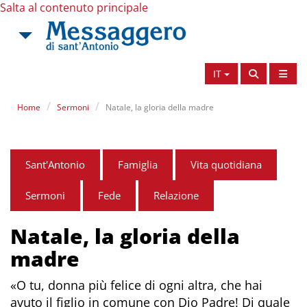
Salta al contenuto principale
IT
Home
Sermoni
Natale, la gloria della madre
Sant'Antonio
Famiglia
Vita quotidiana
Sermoni
Fede
Relazione
Natale, la gloria della
madre
«O tu, donna più felice di ogni altra, che hai
avuto il figlio in comune con Dio Padre! Di quale