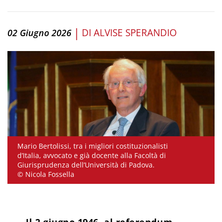
|
DI
ALVISE SPERANDIO
02 Giugno 2026
Mario Bertolissi, tra i migliori costituzionalisti
d’Italia, avvocato e già docente alla Facoltà di
Giurisprudenza dell’Università di Padova.
© Nicola Fossella
Il 2 giugno 1946, al referendum