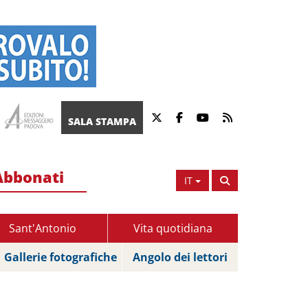
SALA STAMPA
Abbonati
IT
Sant'Antonio
Vita quotidiana
Gallerie fotografiche
Angolo dei lettori