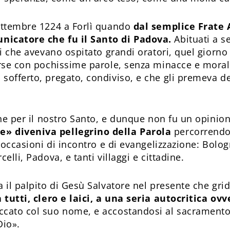
settembre 1224 a Forlì quando
dal semplice Frate 
nicatore che fu il Santo di Padova.
Abituati a s
ti che avevano ospitato grandi oratori, quel giorno
orse con pochissime parole, senza minacce e morali
sofferto, pregato, condiviso, e che gli premeva de
.
one per il nostro Santo, e dunque non fu un opinion
e» diveniva pellegrino della Parola
percorrendo 
 occasioni di incontro e di evangelizzazione: Bologn
elli, Padova, e tanti villaggi e cittadine.
 il palpito di Gesù Salvatore nel presente che grid
 tutti, clero e laici, a una seria autocritica ov
ccato col suo nome, e accostandosi al sacramento 
Dio».