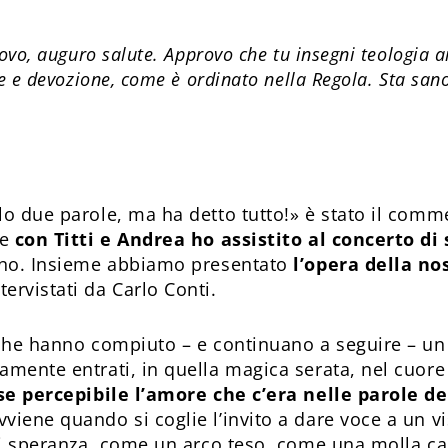
covo, auguro salute. Approvo che tu insegni teologia a
e e devozione, come è ordinato nella Regola. Sta sano»
o due parole, ma ha detto tutto!» è stato il comme
ve
con Titti e Andrea ho assistito al concerto di
ugno. Insieme abbiamo presentato
l’opera della n
ntervistati da Carlo Conti.
 che hanno compiuto – e continuano a seguire – u
amente entrati, in quella magica serata, nel cuore
se percepibile l’amore che c’era nelle parole de
vviene quando si coglie l’invito a dare voce a un vi
 di speranza, come un arco teso, come una molla car