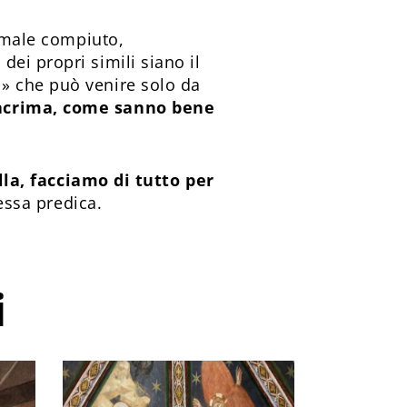
l male compiuto,
 dei propri simili siano il
» che può venire solo da
lacrima, come sanno bene
lla, facciamo di tutto per
tessa predica.
i