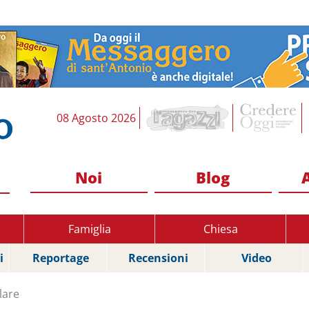
08 Agosto 2026
Noi
Blog
Famiglia
Chiesa
i
Reportage
Recensioni
Video
lare