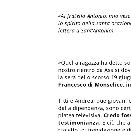
«Al fratello Antonio, mio ves
lo spirito della santa orazion
lettera a Sant’Antonio).
«Quella ragazza ha detto sol
nostro rientro da Assisi do
la sera dello scorso 19 gi
Francesco di Monselice
, i
Titti e Andrea, due giovani
dalla dipendenza, sono cert
platea televisiva.
Credo fos
testimonianza.
È ciò che a
riscatto, di trepidazione e