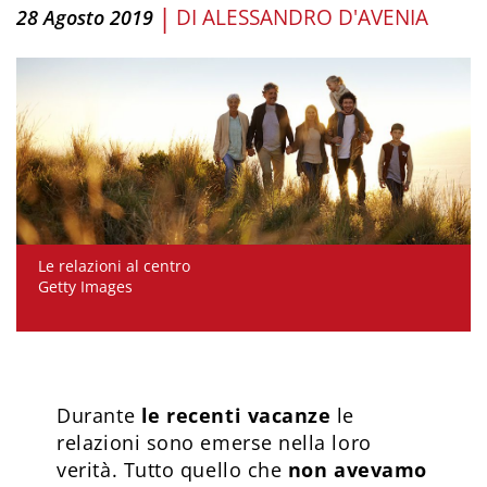
|
DI
ALESSANDRO D'AVENIA
28 Agosto 2019
Le relazioni al centro
Getty Images
Durante
le recenti vacanze
le
relazioni sono emerse nella loro
verità. Tutto quello che
non avevamo