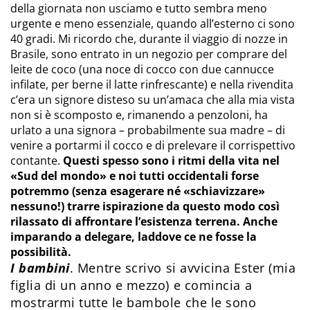
della giornata non usciamo e tutto sembra meno
urgente e meno essenziale, quando all’esterno ci sono
40 gradi. Mi ricordo che, durante il viaggio di nozze in
Brasile, sono entrato in un negozio per comprare del
leite de coco (una noce di cocco con due cannucce
infilate, per berne il latte rinfrescante) e nella rivendita
c’era un signore disteso su un’amaca che alla mia vista
non si è scomposto e, rimanendo a penzoloni, ha
urlato a una signora – probabilmente sua madre – di
venire a portarmi il cocco e di prelevare il corrispettivo
contante.
Questi spesso sono i ritmi della vita nel
«Sud del mondo» e noi tutti occidentali forse
potremmo (senza esagerare né «schiavizzare»
nessuno!) trarre ispirazione da questo modo così
rilassato di affrontare l’esistenza terrena. Anche
imparando a delegare, laddove ce ne fosse la
possibilità.
I bambini
. Mentre scrivo si avvicina Ester (mia
figlia di un anno e mezzo) e comincia a
mostrarmi tutte le bambole che le sono