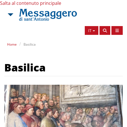
Salta al contenuto principale
IT
Home
Basilica
Basilica