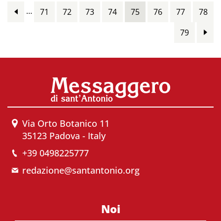
…
71
72
73
74
75
76
77
78
79
Via Orto Botanico 11
35123 Padova - Italy
+39 0498225777
redazione@santantonio.org
Noi