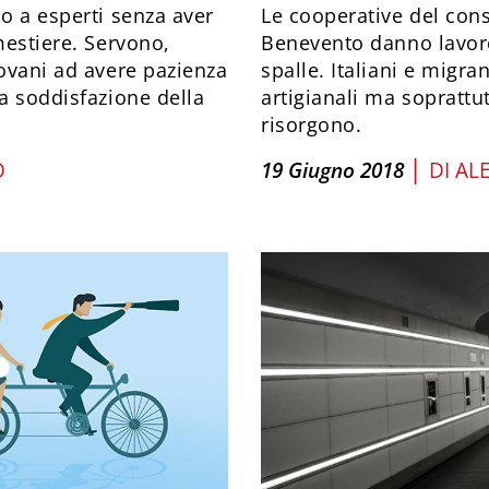
no a esperti senza aver
Le cooperative del cons
mestiere. Servono,
Benevento danno lavoro
iovani ad avere pazienza
spalle. Italiani e migra
la soddisfazione della
artigianali ma soprattut
risorgono.
|
O
19 Giugno 2018
DI
AL