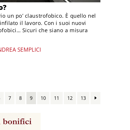
o?
io un po’ claustrofobico. È quello nel
nfilato il lavoro. Con i suoi nuovi
rofobici… Sicuri che siano a misura
NDREA SEMPLICI
6
7
8
9
10
11
12
13