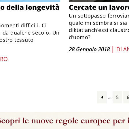
to della longevità
Cercate un lavor
Un sottopasso ferroviar
quale mi sembra si sia i
menti difficili. Ci
diktat anch’essi claust
o da qualche secolo. Un
d’uomo?
nostro tessuto
|
28 Gennaio 2018
DI
A
ERO
…
5