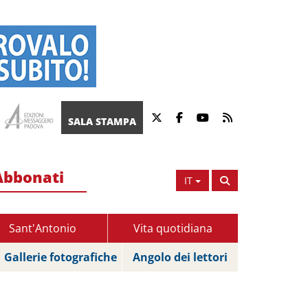
SALA STAMPA
Abbonati
IT
Sant'Antonio
Vita quotidiana
Gallerie fotografiche
Angolo dei lettori