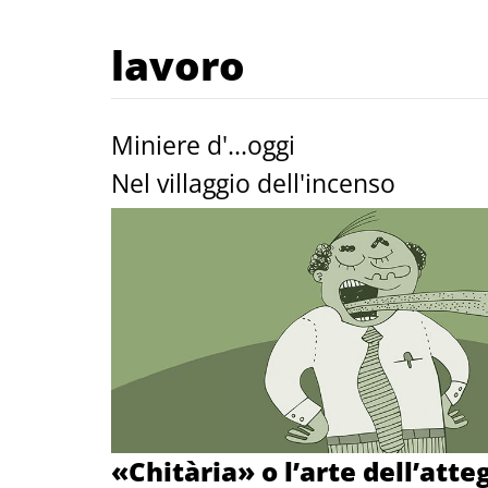
lavoro
Miniere d'...oggi
Nel villaggio dell'incenso
«Chitària» o l’arte dell’atte