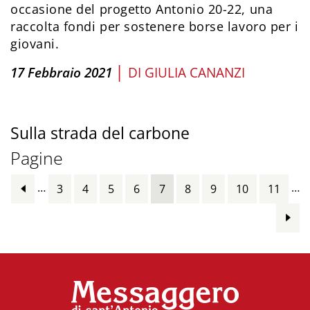
occasione del progetto Antonio 20-22, una
raccolta fondi per sostenere borse lavoro per i
giovani.
|
17 Febbraio 2021
DI
GIULIA CANANZI
Sulla strada del carbone
Pagine
…
…
3
4
5
6
7
8
9
10
11