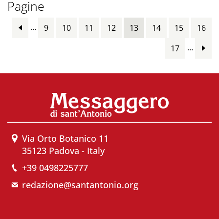
Pagine
…
9
10
11
12
13
14
15
16
…
17
Via Orto Botanico 11
35123 Padova - Italy
+39 0498225777
redazione@santantonio.org