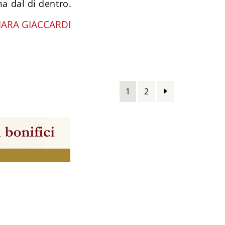
ma dal di dentro.
IARA GIACCARDI
1
2