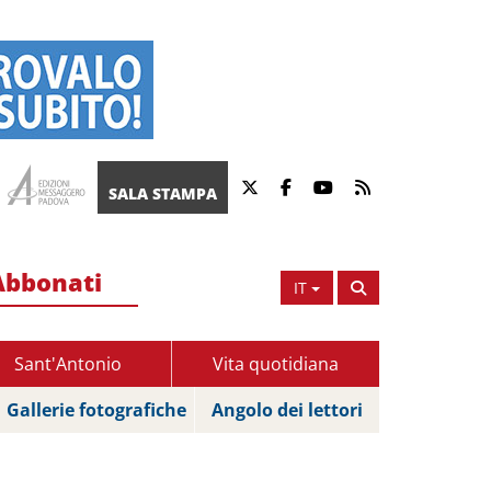
SALA STAMPA
Abbonati
IT
Sant'Antonio
Vita quotidiana
Gallerie fotografiche
Angolo dei lettori