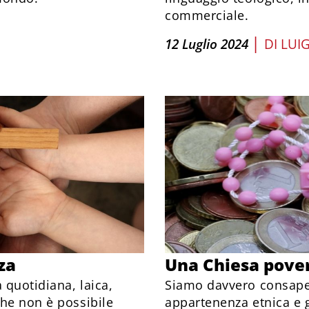
commerciale.
|
12 Luglio 2024
DI
LUI
za
Una Chiesa pove
 quotidiana, laica,
Siamo davvero consapevo
che non è possibile
appartenenza etnica e g