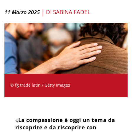
|
DI
SABINA FADEL
11 Marzo 2025
© fg trade latin / Getty Images
«
La compassione è oggi un tema da
riscoprire e da riscoprire con