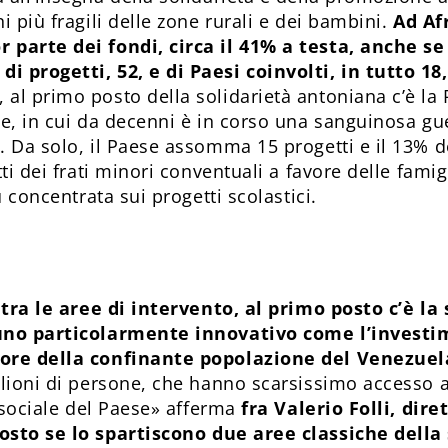
i più fragili delle zone rurali e dei bambini.
Ad Af
 parte dei fondi, circa il 41% a testa, anche se
 progetti, 52, e di Paesi coinvolti, in tutto 18,
 al primo posto della solidarietà antoniana c’è l
e, in cui da decenni è in corso una sanguinosa gue
. Da solo, il Paese assomma 15 progetti e il 13% d
tti dei frati minori conventuali a favore delle fami
ù concentrata sui progetti scolastici.
,
tra le aree di intervento, al primo posto c’è la 
cuno particolarmente innovativo come l’investi
vore della confinante popolazione del Venezuel
ilioni di persone, che hanno scarsissimo accesso a
e sociale del Paese» afferma
fra Valerio Folli, dire
osto se lo spartiscono due aree classiche della