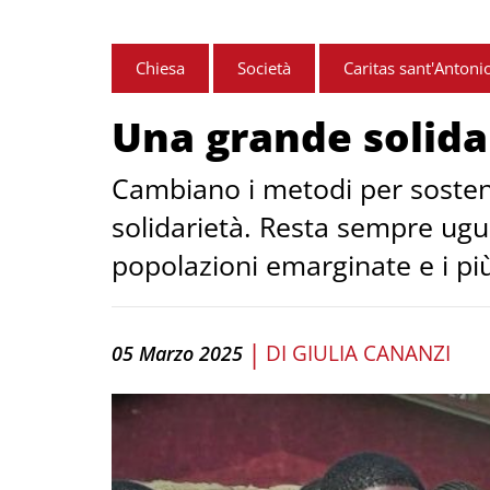
Chiesa
Società
Caritas sant'Antoni
Una grande solida
Cambiano i metodi per sostene
solidarietà. Resta sempre ugual
popolazioni emarginate e i più
|
DI
GIULIA CANANZI
05 Marzo 2025