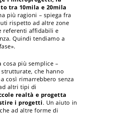
sto tra 10mila e 20mila
ha più ragioni – spiega fra
uti rispetto ad altre zone
referenti affidabili e
enza. Quindi tendiamo a
 fase».
a cosa più semplice –
à strutturate, che hanno
; ma così rimarrebbero senza
 altri tipi di
iccole realtà e progetta
tire i progetti
. Un aiuto in
nche ad altre forme di