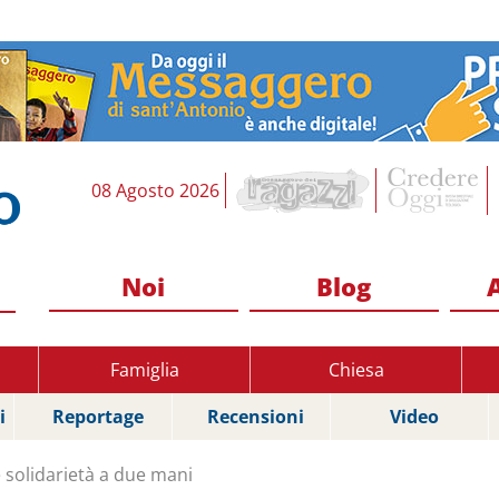
08 Agosto 2026
Noi
Blog
Famiglia
Chiesa
i
Reportage
Recensioni
Video
solidarietà a due mani