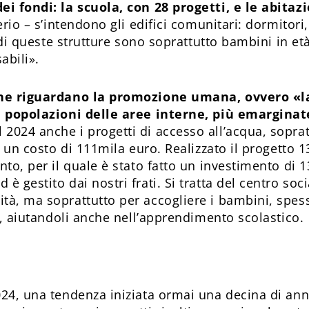
ei fondi: la scuola, con 28 progetti, e le abitazi
erio – s’intendono gli edifici comunitari: dormitori
i di queste strutture sono soprattutto bambini in et
abili».
 che riguardano la promozione umana, ovvero «la
le popolazioni delle aree interne, più emarginat
2024 anche i progetti di accesso all’acqua, sopratt
er un costo di 111mila euro. Realizzato il progetto 1
nto, per il quale è stato fatto un investimento di 1
è gestito dai nostri frati. Si tratta del centro soc
tà, ma soprattutto per accogliere i bambini, spesso
ta, aiutandoli anche nell’apprendimento scolastico.
024, una tendenza iniziata ormai una decina di anni