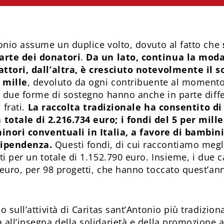
tonio assume un duplice volto, dovuto al fatto che
arte dei donatori
.
Da un lato, continua la moda
attori, dall’altra, è cresciuto notevolmente il s
r mille
, devoluto da ogni contribuente al momento
Le due forme di sostegno hanno anche in parte diffe
 frati.
La raccolta tradizionale ha consentito di 
totale di 2.216.734 euro; i fondi del 5 per mille
minori conventuali in Italia, a favore di bambini,
dipendenza.
Questi fondi, di cui raccontiamo megl
ti per un totale di 1.152.790 euro. Insieme, i due c
euro, per 98 progetti, che hanno toccato quest’ann
 sull’attività di Caritas sant’Antonio più tradizional
 all’insegna della solidarietà e della promozione a