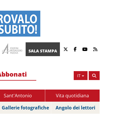
SALA STAMPA
Abbonati
IT
Sant'Antonio
Vita quotidiana
Gallerie fotografiche
Angolo dei lettori