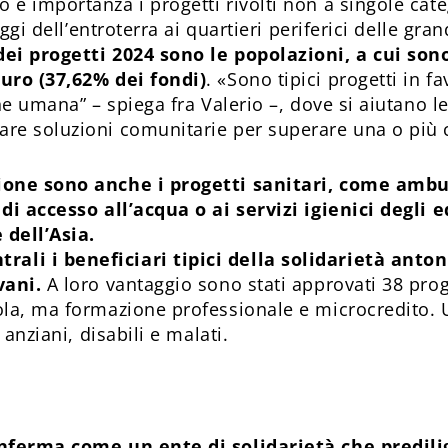
e importanza i progetti rivolti non a singole cat
aggi dell’entroterra ai quartieri periferici delle gra
ei progetti 2024 sono le popolazioni, a cui sono
uro (37,62% dei fondi)
. «Sono tipici progetti in f
ne umana” – spiega fra Valerio –, dove si aiutano l
re soluzioni comunitarie per superare una o più c
one sono anche i progetti sanitari, come ambula
di accesso all’acqua o ai servizi igienici degli 
 dell’Asia.
li i beneficiari tipici della solidarietà anto
vani.
A loro vantaggio sono stati approvati 38 prog
ola, ma formazione professionale e microcredito. 
 anziani, disabili e malati.
nferma come un ente di solidarietà che predilig