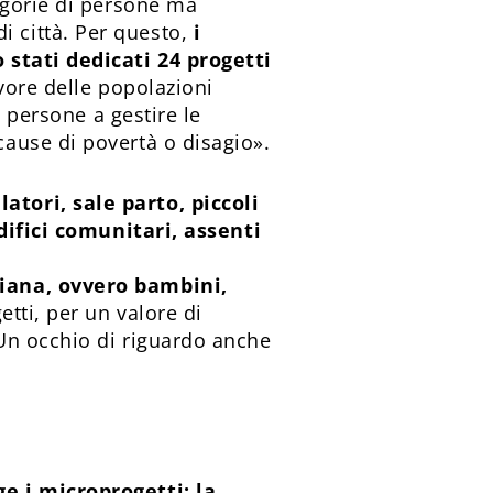
egorie di persone ma
ndi città. Per questo,
i
 stati dedicati 24 progetti
avore delle popolazioni
e persone a gestire le
ause di povertà o disagio».
tori, sale parto, piccoli
edifici comunitari, assenti
niana, ovvero bambini,
etti, per un valore di
Un occhio di riguardo anche
e i microprogetti; la