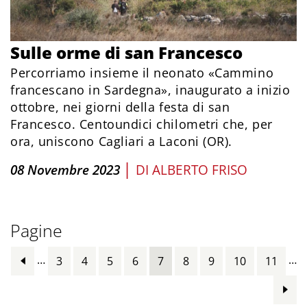
Sulle orme di san Francesco
Percorriamo insieme il neonato «Cammino
francescano in Sardegna», inaugurato a inizio
ottobre, nei giorni della festa di san
Francesco. Centoundici chilometri che, per
ora, uniscono Cagliari a Laconi (OR).
|
08 Novembre 2023
DI
ALBERTO FRISO
Pagine
…
…
3
4
5
6
7
8
9
10
11