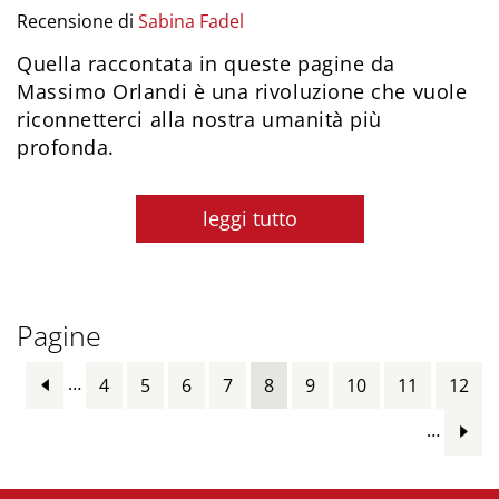
Recensione di
Sabina Fadel
Quella raccontata in queste pagine da
Massimo Orlandi è una rivoluzione che vuole
riconnetterci alla nostra umanità più
profonda.
leggi tutto
Pagine
…
4
5
6
7
8
9
10
11
12
…