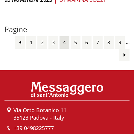
Pagine
…
1
2
3
4
5
6
7
8
9
Via Orto Botanico 11
35123 Padova - Italy
+39 0498225777