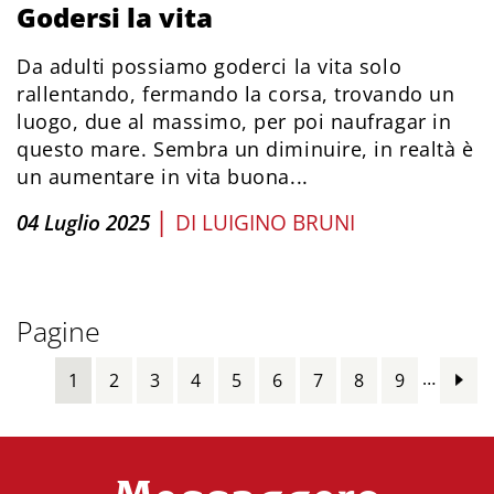
Godersi la vita
Da adulti possiamo goderci la vita solo
rallentando, fermando la corsa, trovando un
luogo, due al massimo, per poi naufragar in
questo mare. Sembra un diminuire, in realtà è
un aumentare in vita buona...
|
04 Luglio 2025
DI
LUIGINO BRUNI
Pagine
…
1
2
3
4
5
6
7
8
9