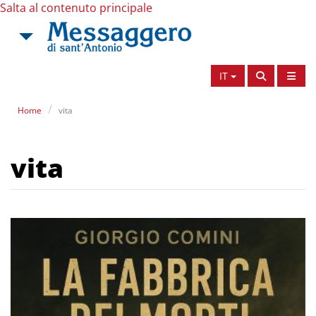
Salta al contenuto principale
IT
Home
vita
vita