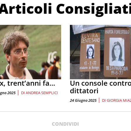
Articoli Consigliat
x, trent’anni fa…
Un console contro
dittatori
|
ugno 2025
DI
ANDREA SEMPLICI
|
24 Giugno 2025
DI
GIORGIA MIA
CONDIVIDI