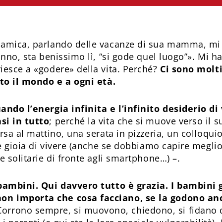
 amica, parlando delle vacanze di sua mamma, mi 
anno, sta benissimo lì, “si gode quel luogo”». Mi h
iesce a «godere» della vita. Perché?
Ci sono molti
tto il mondo e a ogni età.
ando l’energia infinita e l’infinito desiderio di 
si in tutto
; perché la vita che si muove verso il 
rsa al mattino, una serata in pizzeria, un colloquio
a e gioia di vivere (anche se dobbiamo capire megl
e solitarie di fronte agli smartphone…) –.
 bambini. Qui davvero tutto è grazia. I bambini 
on importa che cosa facciano, se la godono an
orrono sempre, si muovono, chiedono, si fidano d