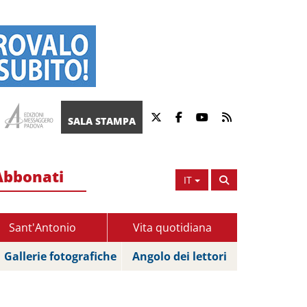
SALA STAMPA
Abbonati
IT
Sant'Antonio
Vita quotidiana
Gallerie fotografiche
Angolo dei lettori