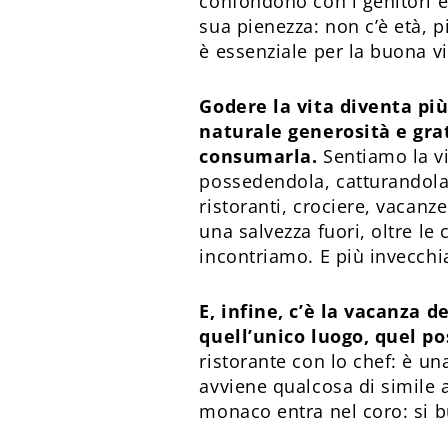
confondono con i genitori e i
sua pienezza: non c’è età, pi
è essenziale per la buona vit
Godere la vita diventa più 
naturale generosità e grat
consumarla.
Sentiamo la vi
possedendola, catturandola, 
ristoranti, crociere, vacanz
una salvezza fuori, oltre le
incontriamo. E più invecchi
E, infine, c’è la vacanza
quell’unico luogo, quel po
ristorante con lo chef: è u
avviene qualcosa di simile 
monaco entra nel coro: si bu