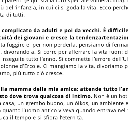
 parenti (e qui sta la loro speciale vulnerabilità). 
ù dell’infanzia, in cui ci si goda la vita. Ecco perc
a di tutti.
complicato da adulti e poi da vecchi. È difficile
uità dei giovani e cresce la tendenza/tentazion
ta fuggire e, per non perderla, pensiamo di ferma
divorandola. Si corre per afferrare la vita fuori: d
e inseguite tutto l’anno. Si commette l’errore dell’
 colonne d’Ercole. Ci mangiamo la vita, divoriamo 
amo, più tutto ciò cresce.
 della mamma della mia amica: attende tutto l’a
sto dove trova qualcosa di intimo.
Non è un hote
na casa, un grembo buono, un òikos, un ambiente es
a quanto l’uomo antico viveva quando entrava nel 
ca il tempo e si sfiora l’eternità.