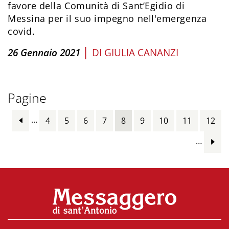
favore della Comunità di Sant’Egidio di
Messina per il suo impegno nell'emergenza
covid.
|
26 Gennaio 2021
DI
GIULIA CANANZI
Pagine
…
4
5
6
7
8
9
10
11
12
…