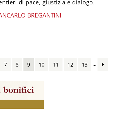
entieri di pace, giustizia e dialogo.
ANCARLO BREGANTINI
…
7
8
9
10
11
12
13