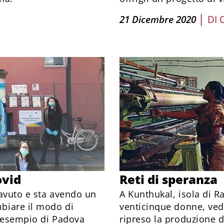
|
21 Dicembre 2020
DI
ovid
Reti di speranza
 avuto e sta avendo un
A Kunthukal, isola di 
biare il modo di
venticinque donne, ved
 L’esempio di Padova
ripreso la produzione di