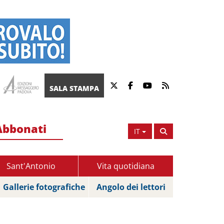
SALA STAMPA
Abbonati
IT
Sant'Antonio
Vita quotidiana
Gallerie fotografiche
Angolo dei lettori