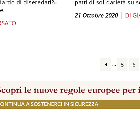
ardo di diseredati?».
patti di solidarietà su s
e.
|
21 Ottobre 2020
DI
GI
RSATO
…
5
6