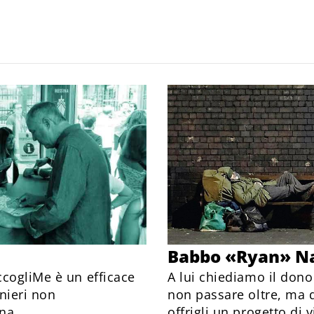
Babbo «Ryan» N
ccogliMe è un efficace
A lui chiediamo il dono
nieri non
non passare oltre, ma di
na.
offrigli un progetto di v