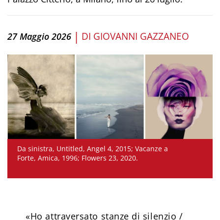
|
DI
GIOVANNI GAZZANEO
27 Maggio 2026
Da sinistra, Untitled, Angel 4, 2015; Vacanze a
Forte, Amica, 1996; Flowers 23, 2020.
«Ho attraversato stanze di silenzio /