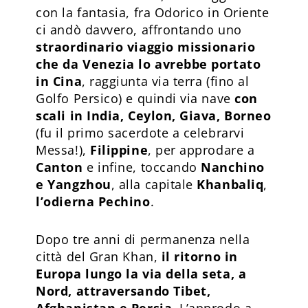
con la fantasia, fra Odorico in Oriente
ci andò davvero, affrontando uno
straordinario viaggio missionario
che da Venezia lo avrebbe portato
in Cina
, raggiunta via terra (fino al
Golfo Persico) e quindi via nave
con
scali in India, Ceylon, Giava, Borneo
(fu il primo sacerdote a celebrarvi
Messa!),
Filippine
, per approdare a
Canton
e infine, toccando
Nanchino
e Yangzhou
, alla capitale
Khanbaliq
,
l’odierna Pechino
.
Dopo tre anni di permanenza nella
città del Gran Khan,
il ritorno in
Europa lungo la via della seta, a
Nord, attraversando Tibet,
Afghanistan e Persia
. L’approdo a