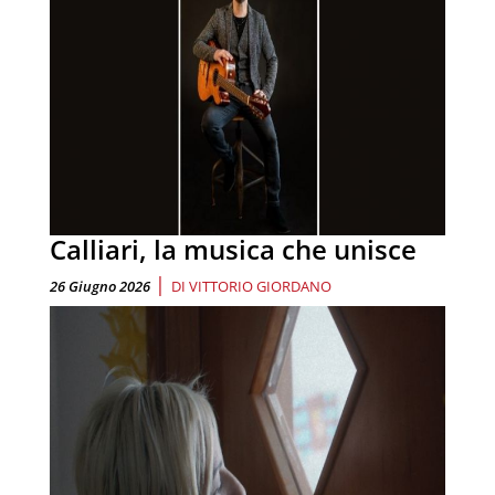
Calliari, la musica che unisce
|
26 Giugno 2026
DI
VITTORIO GIORDANO