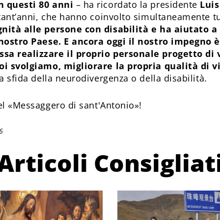
n questi 80 anni
– ha ricordato la presidente
Luis
ttant’anni, che hanno coinvolto simultaneamente tu
gnità alle persone con disabilità e ha aiutato a
l nostro Paese. E ancora oggi il nostro impegno
sa realizzare il proprio personale progetto di v
noi svolgiamo, migliorare la propria qualità di v
la sfida della neurodivergenza o della disabilità.
l «Messaggero di sant'Antonio»!
6
Articoli Consigliat