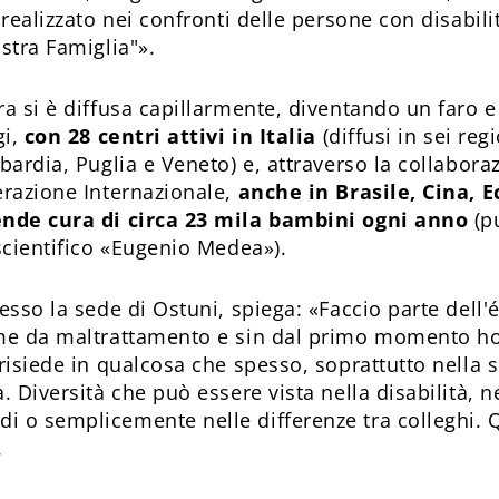
 realizzato nei confronti delle persone con disabili
stra Famiglia"».
ra si è diffusa capillarmente, diventando un faro
gi,
con 28 centri attivi in Italia
(diffusi in sei reg
mbardia, Puglia e Veneto) e, attraverso la collabor
erazione Internazionale,
anche in Brasile, Cina, 
rende cura di circa 23 mila bambini ogni anno
(p
scientifico «Eugenio Medea»).
esso la sede di Ostuni, spiega: «Faccio parte dell'
me da maltrattamento e sin dal primo momento ho r
risiede in qualcosa che spesso, soprattutto nella s
 Diversità che può essere vista nella disabilità, ne
 o semplicemente nelle differenze tra colleghi. Q
.