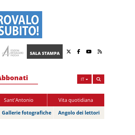
SALA STAMPA
Abbonati
IT
Sant'Antonio
Vita quotidiana
Gallerie fotografiche
Angolo dei lettori