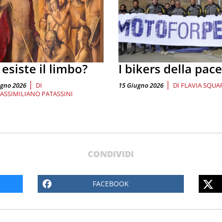
esiste il limbo?
I bikers della pace
|
|
ugno 2026
DI
15 Giugno 2026
DI
FLAVIA SQUA
ASSIMILIANO PATASSINI
CONDIVIDI
FACEBOOK