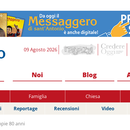
09 Agosto 2026
Noi
Blog
Famiglia
Chiesa
i
Reportage
Recensioni
Video
pie 80 anni