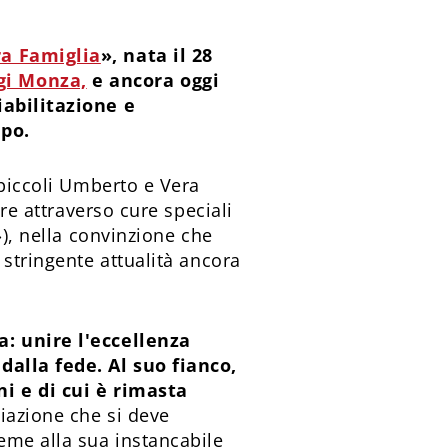
ra Famiglia
», nata il 28
gi Monza,
e ancora oggi
iabilitazione e
ppo.
 piccoli Umberto e Vera
ere attraverso cure speciali
»), nella convinzione che
 stringente attualità ancora
a: unire l'eccellenza
dalla fede. Al suo fianco,
ni e di cui è rimasta
ciazione che si deve
eme alla sua instancabile