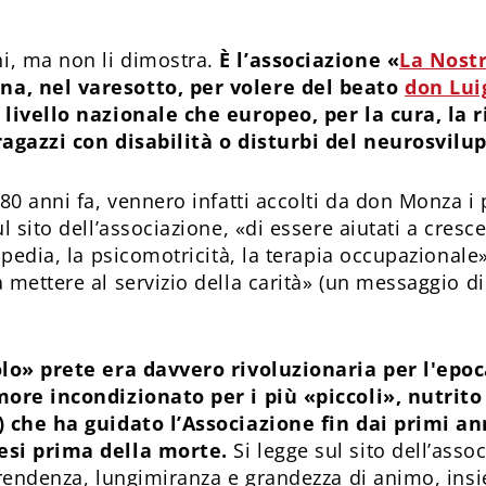
i, ma non li dimostra.
È l’associazione «
La Nost
a, nel varesotto, per volere del beato
don Lui
 livello nazionale che europeo, per la cura, la r
ragazzi con disabilità o disturbi del neurosvilu
 80 anni fa, vennero infatti accolti da don Monza i
l sito dell’associazione, «di essere aiutati a cresc
opedia, la psicomotricità, la terapia occupazionale
mettere al servizio della carità» (un messaggio di
olo» prete era davvero rivoluzionaria per l'epoc
more incondizionato per i più «piccoli», nutrito 
 che ha guidato l’Associazione fin dai primi an
esi prima della morte.
Si legge sul sito dell’asso
prendenza, lungimiranza e grandezza di animo, insi