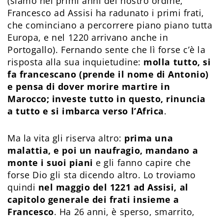
(siamo nei primi anni del nostro ordine,
Francesco ad Assisi ha radunato i primi frati,
che cominciano a percorrere piano piano tutta
Europa, e nel 1220 arrivano anche in
Portogallo). Fernando sente che lì forse c’è la
risposta alla sua inquietudine:
molla tutto, si
fa francescano (prende il nome di Antonio)
e pensa di dover morire martire in
Marocco; investe tutto in questo, rinuncia
a tutto e si imbarca verso l’Africa
.
Ma la vita gli riserva altro:
prima una
malattia, e poi un naufragio, mandano a
monte i suoi piani
e gli fanno capire che
forse Dio gli sta dicendo altro. Lo troviamo
quindi
nel maggio del 1221 ad Assisi, al
capitolo generale dei frati insieme a
Francesco
. Ha 26 anni, è sperso, smarrito,