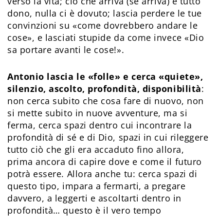
verso la vita; ciò che arriva (se arriva) è tutto
dono, nulla ci è dovuto; lascia perdere le tue
convinzioni su «come dovrebbero andare le
cose», e lasciati stupide da come invece «Dio
sa portare avanti le cose!».
Antonio lascia le «folle» e cerca «quiete»,
silenzio, ascolto, profondità, disponibilità
:
non cerca subito che cosa fare di nuovo, non
si mette subito in nuove avventure, ma si
ferma, cerca spazi dentro cui incontrare la
profondità di sé e di Dio, spazi in cui rileggere
tutto ciò che gli era accaduto fino allora,
prima ancora di capire dove e come il futuro
potrà essere. Allora anche tu: cerca spazi di
questo tipo, impara a fermarti, a pregare
davvero, a leggerti e ascoltarti dentro in
profondità… questo è il vero tempo