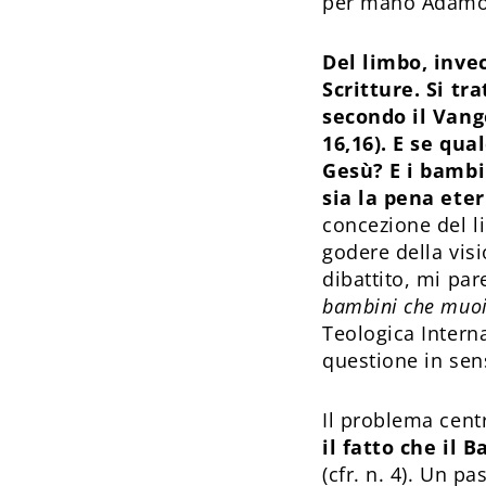
per mano Adamo e
Del limbo, inve
Scritture. Si tr
secondo il Vange
16,16). E se qu
Gesù? E i bambi
sia la pena ete
concezione del l
godere della vis
dibattito, mi pa
bambini che muoi
Teologica Intern
questione in sens
Il problema cent
il fatto che il 
(cfr. n. 4). Un p