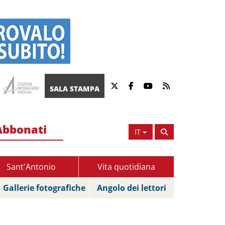
SALA STAMPA
Abbonati
IT
Sant'Antonio
Vita quotidiana
Gallerie fotografiche
Angolo dei lettori