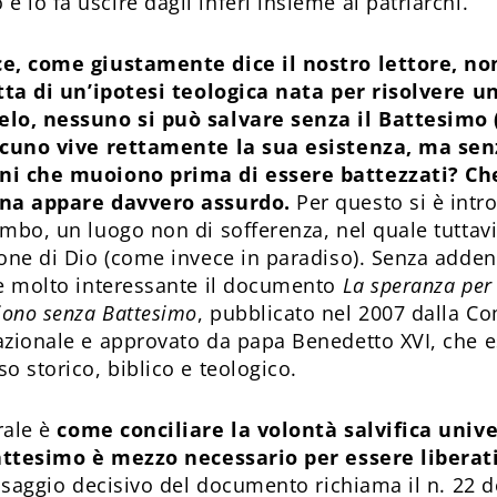
 lo fa uscire dagli inferi insieme ai patriarchi.
ce, come giustamente dice il nostro lettore, non
atta di un’ipotesi teologica nata per risolvere 
lo, nessuno si può salvare senza il Battesimo (
alcuno vive rettamente la sua esistenza, ma se
ni che muoiono prima di essere battezzati? Che
rna appare davvero assurdo.
Per questo si è intro
imbo, un luogo non di sofferenza, nel quale tuttav
ione di Dio (come invece in paradiso). Senza addent
re molto interessante il documento
La speranza per 
ono senza Battesimo
, pubblicato nel 2007 dalla 
azionale e approvato da papa Benedetto XVI, che 
o storico, biblico e teologico.
rale è
come conciliare la volontà salvifica unive
Battesimo è mezzo necessario per essere liberat
assaggio decisivo del documento richiama il n. 22 d