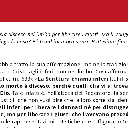
sia disceso nel limbo per liberare i giusti. Ma il Van
iega la cosa? E i bambini morti senza Battesimo fini
bia tratto la sua affermazione, ma nella tradizion
sa di Cristo agli inferi, non nel limbo. Così afferm
lica (n. 633): «
La Scrittura chiama inferi [...] il
o morto è disceso, perché quelli che vi si trov
 Dio.
Tale infatti è, nell’attesa del Redentore, la sort
iusti; il che non vuol dire che la loro sorte sia ident
li inferi per liberare i dannati né per distrugg
e, ma per liberare i giusti che l’avevano prece
o le rappresentazioni artistiche che raffigurano 