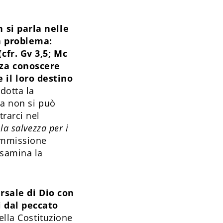
 si parla nelle
un problema:
cfr. Gv 3,5; Mc
nza conoscere
 il loro destino
dotta la
ia non si può
rarci nel
la salvezza per i
Commissione
esamina la
rsale di Dio con
i dal peccato
ella Costituzione