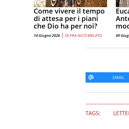
Come vivere il tempo
Euca
di attesa per i piani
Ant
che Dio ha per noi?
mod
|
14 Giugno 2026
DI
FRA NICO MELATO
09 Giug
EMAIL
TAGS:
LETTE