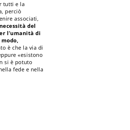
 tutti e la
a, perciò
enire associati,
 necessità del
er l’umanità di
e modo,
to è che la via di
 eppure «esistono
n si è potuto
nella fede e nella