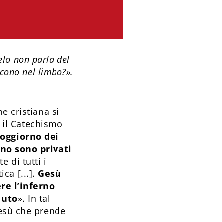
gelo non parla del
scono nel limbo?».
e cristiana si
a il Catechismo
 soggiorno dei
ano sono privati
e di tutti i
ica [...].
Gesù
ere l’inferno
duto
». In tal
Gesù che prende