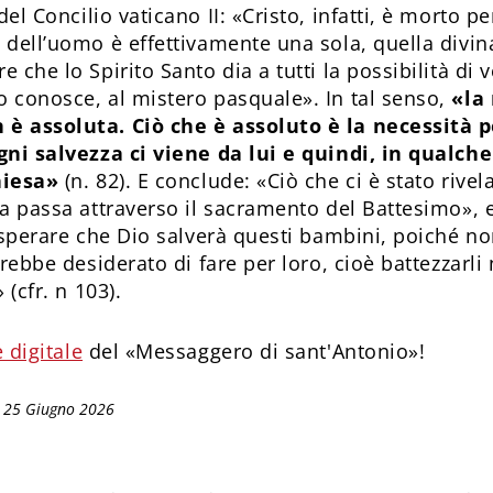
del Concilio vaticano II: «Cristo, infatti, è morto per
 dell’uomo è effettivamente una sola, quella divin
 che lo Spirito Santo dia a tutti la possibilità di v
 conosce, al mistero pasquale». In tal senso,
«la
è assoluta. Ciò che è assoluto è la necessità p
gni salvezza ci viene da lui e quindi, in qualch
hiesa»
(n. 82). E conclude: «Ciò che ci è stato rivela
ia passa attraverso il sacramento del Battesimo»,
 sperare che Dio salverà questi bambini, poiché no
arebbe desiderato di fare per loro, cioè battezzarli 
 (cfr. n 103).
 digitale
del «Messaggero di sant'Antonio»!
: 25 Giugno 2026