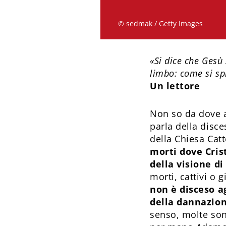
© sedmak / Getty Images
«Si dice che Gesù 
limbo: come si sp
Un lettore
Non so da dove ab
parla della disce
della Chiesa Catto
morti dove Crist
della visione di
morti, cattivi o g
non è disceso ag
della dannazion
senso, molte son