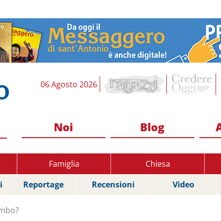
06 Agosto 2026
Noi
Blog
Famiglia
Chiesa
i
Reportage
Recensioni
Video
limbo?