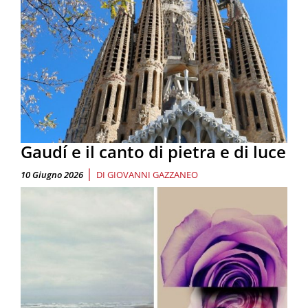
Gaudí e il canto di pietra e di luce
|
10 Giugno 2026
DI
GIOVANNI GAZZANEO