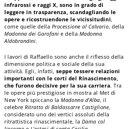
infrarossi e raggi X, sono in grado di
leggere in trasparenza, scandagliando le
opere e ricostruendone le vicissitudini
,
come quelle della
Processione al Calvario
, della
Madonna dei Garofani
e della
Madonna
Aldobrandini
.
I lavori di Raffaello sono anche il riflesso della
dimensione politica e sociale della sua
attività. Egli, infatti,
seppe tessere relazioni
importanti con le corti del Rinascimento,
che furono decisive per la sua carriera
. Tra
le opere più prestigiose in mostra al Met di
New York spiccano la
Madonna d’Alba
, il
celebre
Ritratto di Baldassarre Castiglione
,
considerato uno dei vertici assoluti della
ritrattistica rinascimentale, la
Dama col
liocorno
e
L’estasi di santa Cecilia
.