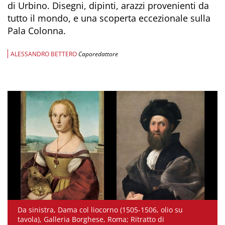
di Urbino. Disegni, dipinti, arazzi provenienti da
tutto il mondo, e una scoperta eccezionale sulla
Pala Colonna.
ALESSANDRO BETTERO
Caporedattore
Da sinistra, Dama col liocorno (1505-1506, olio su
tavola), Galleria Borghese, Roma; Ritratto di