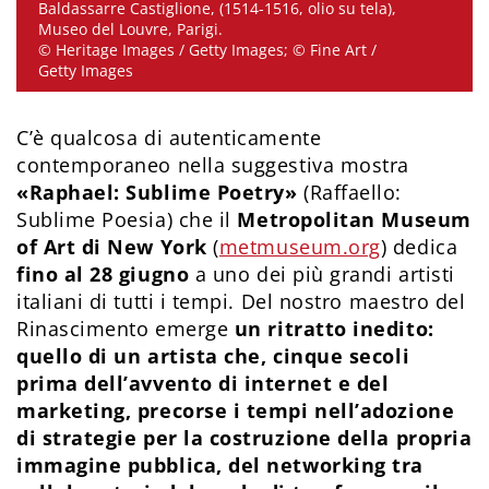
Baldassarre Castiglione, (1514-1516, olio su tela),
Museo del Louvre, Parigi.
© Heritage Images / Getty Images; © Fine Art /
Getty Images
C’è qualcosa di autenticamente
contemporaneo nella suggestiva mostra
«Raphael: Sublime Poetry»
(Raffaello:
Sublime Poesia) che il
Metropolitan Museum
of Art di New York
(
metmuseum.org
) dedica
fino al 28 giugno
a uno dei più grandi artisti
italiani di tutti i tempi. Del nostro maestro del
Rinascimento emerge
un ritratto inedito:
quello di un artista che, cinque secoli
prima dell’avvento di internet e del
marketing, precorse i tempi nell’adozione
di strategie per la costruzione della propria
immagine pubblica, del networking tra