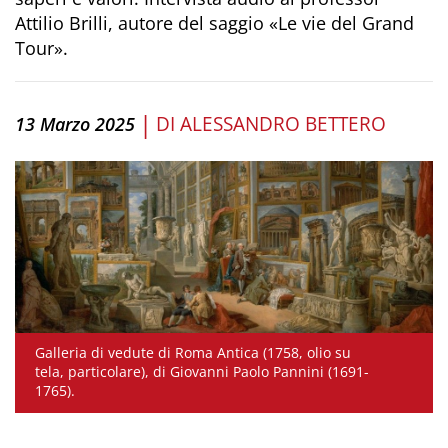
Attilio Brilli, autore del saggio «Le vie del Grand
Tour».
|
DI
ALESSANDRO BETTERO
13 Marzo 2025
Galleria di vedute di Roma Antica (1758, olio su
tela, particolare), di Giovanni Paolo Pannini (1691-
1765).