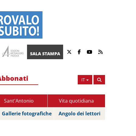
SALA STAMPA
Abbonati
IT
Sant'Antonio
Vita quotidiana
Gallerie fotografiche
Angolo dei lettori