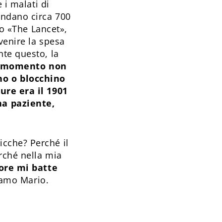
 i malati di
endano circa 700
do «The Lancet»,
venire la spesa
nte questo, la
 momento non
no o blocchino
ure era il 1901
na paziente,
cche? Perché il
rché nella mia
ore mi batte
chiamo Mario.