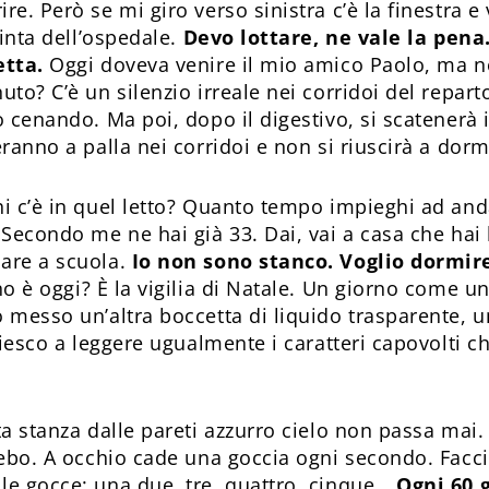
e. Però se mi giro verso sinistra c’è la finestra e
cinta dell’ospedale.
Devo lottare, ne vale la pena.
etta.
Oggi doveva venire il mio amico Paolo, ma no
to? C’è un silenzio irreale nei corridoi del reparto
o cenando. Ma poi, dopo il digestivo, si scatenerà
ranno a palla nei corridoi e non si riuscirà a dorm
i c’è in quel letto? Quanto tempo impieghi ad and
Secondo me ne hai già 33. Dai, vai a casa che hai 
are a scuola.
Io non sono stanco. Voglio dormi
o è oggi? È la vigilia di Natale. Un giorno come u
 messo un’altra boccetta di liquido trasparente, 
riesco a leggere ugualmente i caratteri capovolti c
a stanza dalle pareti azzurro cielo non passa mai.
lebo. A occhio cade una goccia ogni secondo. Facci
e gocce: una due, tre, quattro, cinque…
Ogni 60 