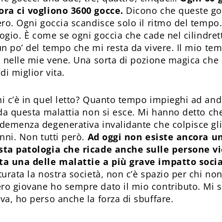
ora ci vogliono 3600 gocce.
Dicono che queste go
ero. Ogni goccia scandisce solo il ritmo del tempo
logio. È come se ogni goccia che cade nel cilindre
un po’ del tempo che mi resta da vivere. Il mio te
 nelle mie vene. Una sorta di pozione magica che a
di miglior vita.
i c’è in quel letto? Quanto tempo impieghi ad and
 da questa malattia non si esce. Mi hanno detto ch
demenza degenerativa invalidante che colpisce gli 
nni. Non tutti però.
Ad oggi non esiste ancora u
sta patologia che ricade anche sulle persone vi
ta una delle malattie a più grave impatto soci
urata la nostra società, non c’è spazio per chi no
ro giovane ho sempre dato il mio contributo. Mi
va, ho perso anche la forza di sbuffare.