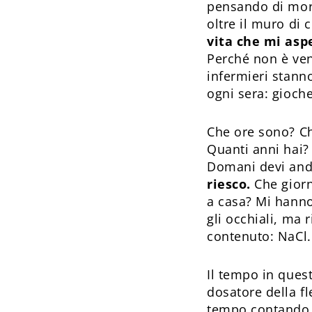
pensando di morir
oltre il muro di 
vita che mi asp
Perché non è venu
infermieri stann
ogni sera: gioche
Che ore sono? Ch
Quanti anni hai? 
Domani devi and
riesco.
Che giorn
a casa? Mi hanno
gli occhiali, ma 
contenuto: NaCl.
Il tempo in quest
dosatore della f
tempo contando l