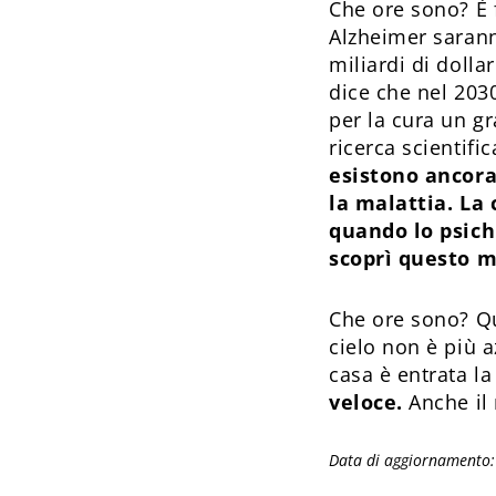
Che ore sono? È f
Alzheimer sarann
miliardi di dolla
dice che nel 203
per la cura un g
ricerca scientif
esistono ancora
la malattia. La 
quando lo psich
scoprì questo m
Che ore sono? Qu
cielo non è più 
casa è entrata l
veloce.
Anche il 
Data di aggiornamento: