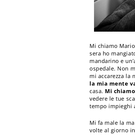
Mi chiamo Mario
sera ho mangiato
mandarino e un’a
ospedale. Non mi 
mi accarezza la m
la mia mente va
casa.
Mi chiamo 
vedere le tue sc
tempo impieghi 
Mi fa male la ma
volte al giorno i