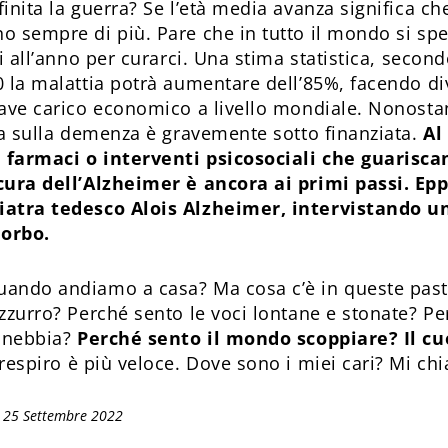
inita la guerra? Se l’età media avanza significa che
o sempre di più. Pare che in tutto il mondo si sp
ri all’anno per curarci. Una stima statistica, secon
0 la malattia potrà aumentare dell’85%, facendo di
rave carico economico a livello mondiale. Nonosta
ica sulla demenza è gravemente sotto finanziata.
Al
 farmaci o interventi psicosociali che guarisca
cura dell’Alzheimer è ancora ai primi passi. Epp
iatra tedesco Alois Alzheimer, intervistando u
orbo.
ando andiamo a casa? Ma cosa c’è in queste pasti
azzurro? Perché sento le voci lontane e stonate? Pe
a nebbia?
Perché sento il mondo scoppiare? Il cu
respiro è più veloce. Dove sono i miei cari? Mi 
 25 Settembre 2022