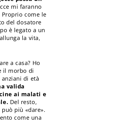
cce mi faranno
. Proprio come le
tto del dosatore
mpo è legato a un
llunga la vita,
are a casa? Ho
e il morbo di
anziani di età
na valida
cine ai malati e
ale.
Del resto,
n può più «dare».
 sento come una