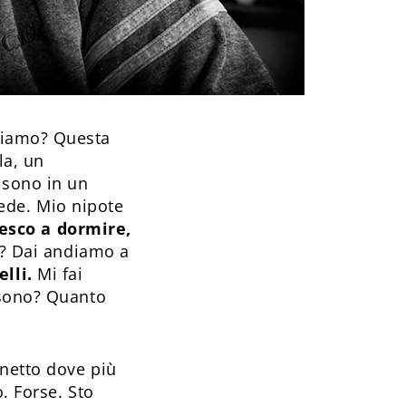
siamo? Questa
la, un
 sono in un
vede. Mio nipote
esco a dormire,
o? Dai andiamo a
elli.
Mi fai
 sono? Quanto
netto dove più
. Forse. Sto