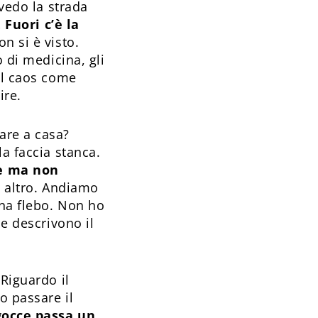
 vedo la strada
 Fuori c’è la
n si è visto.
 di medicina, gli
 il caos come
ire.
are a casa?
la faccia stanca.
re ma non
n altro. Andiamo
una flebo. Non ho
he descrivono il
 Riguardo il
o passare il
gocce passa un