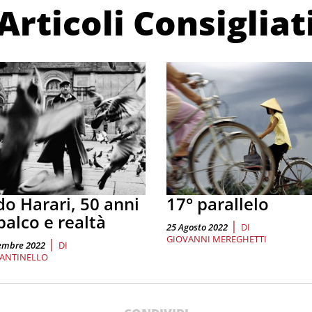
Articoli Consigliat
do Harari, 50 anni
17° parallelo
palco e realtà
|
25 Agosto 2022
DI
GIOVANNI MEREGHETTI
|
embre 2022
DI
SANTINELLO