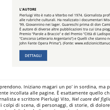
L'AUTORE
Pierluigi Vito è nato a Viterbo nel 1974. Giornalista pro
alle rubriche culturali. Ha realizzato i documentari Mise
’99, Giovannino nei lager. Guareschi prima di don Camill
È autore di diverse altre pubblicazioni tra cui Una piogg
Premio “Parole a Braccio” e del Premio “Città di Ladispoli
“Concorso Letterario Argentario”) e Quelli che stanno n
John Fante Opera Prima”). (Fonte: www.edizionicittanuo
DETTAGLI
prendono. Iniziano magari un po’ in sordina, ma p
ente incollata alle pagine. È esattamente quello c
nalista e scrittore Pierluigi Vito,
Nel cuore del figli
i colpi di scena, di personaggi, di storie, di dolo