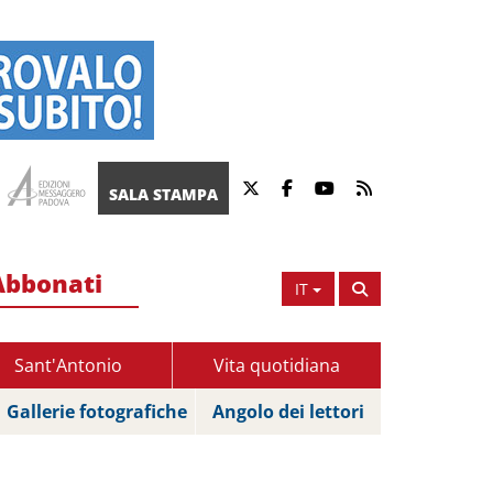
SALA STAMPA
Abbonati
IT
Sant'Antonio
Vita quotidiana
Gallerie fotografiche
Angolo dei lettori