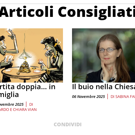
Articoli Consigliat
rtita doppia… in
Il buio nella Chies
miglia
|
06 Novembre 2025
DI
SABINA FA
|
ovembre 2025
DI
RDO E CHIARA VIAN
CONDIVIDI