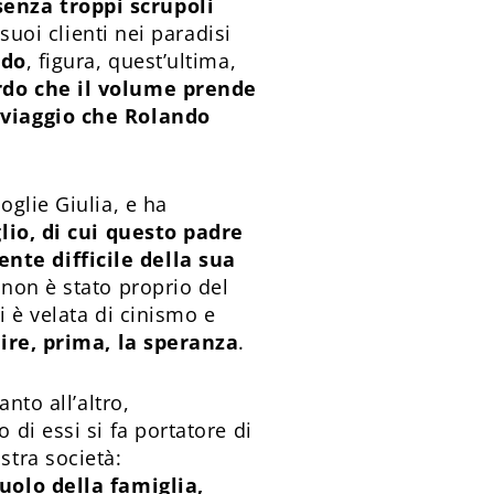
senza troppi scrupoli
suoi clienti nei paradisi
rdo
, figura, quest’ultima,
ardo che il volume prende
» viaggio che Rolando
oglie Giulia, e ha
lio, di cui questo padre
nte difficile della sua
 non è stato proprio del
i è velata di cinismo e
rire, prima, la speranza
.
nto all’altro,
di essi si fa portatore di
stra società:
uolo della famiglia,