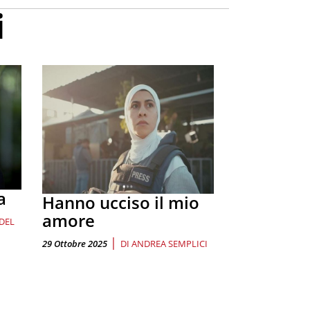
i
a
Hanno ucciso il mio
amore
DEL
|
29 Ottobre 2025
DI
ANDREA SEMPLICI