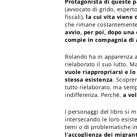
Protagonista di queste p
(avvocato di grido, esperto
fiscali),
la cui vita viene 
che rimane costantemente
avvio, per poi, dopo una
compie in compagnia di a
Rolando ha in apparenza ac
rielaborato il suo lutto. M
vuole riappropriarsi e l
stessa esistenza
. Scopre
tutto rielaborato, ma semp
indifferenza. Perché,
a vo
I personaggi del libro si m
intersecando le loro esist
temi o di problematiche im
l’accoglienza dei migrant