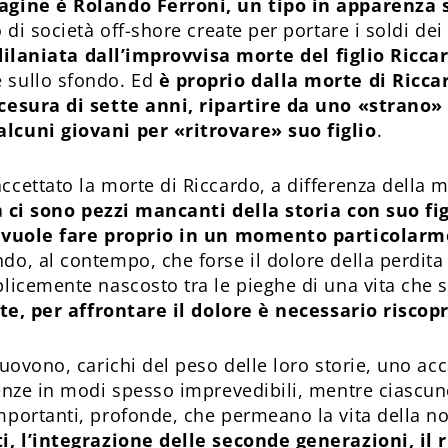
agine è Rolando Ferroni, un tipo in apparenza 
 di società off-shore create per portare i soldi dei 
dilaniata dall’improvvisa morte del figlio Ricca
 sullo sfondo. Ed
è proprio dalla morte di Ricc
 cesura di sette anni, ripartire da uno «strano
lcuni giovani per «ritrovare» suo figlio
.
cettato la morte di Riccardo, a differenza della m
a
ci sono pezzi mancanti della storia con suo fig
o vuole fare proprio in un momento particolarme
ndo, al contempo, che forse il dolore della perdita
licemente nascosto tra le pieghe di una vita che s
lte, per affrontare il dolore è necessario riscop
uovono, carichi del peso delle loro storie, uno acca
enze in modi spesso imprevedibili, mentre ciascuno 
portanti, profonde, che permeano la vita della no
i, l’integrazione delle seconde generazioni, il r