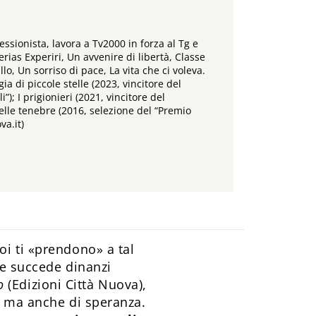
fessionista, lavora a Tv2000 in forza al Tg e
rias Experiri, Un avvenire di libertà, Classe
o, Un sorriso di pace, La vita che ci voleva.
ia di piccole stelle (2023, vincitore del
”); I prigionieri (2021, vincitore del
elle tenebre (2016, selezione del “Premio
va.it)
oi ti «prendono» a tal
he succede dinanzi
o
(Edizioni Città Nuova),
re ma anche di speranza.