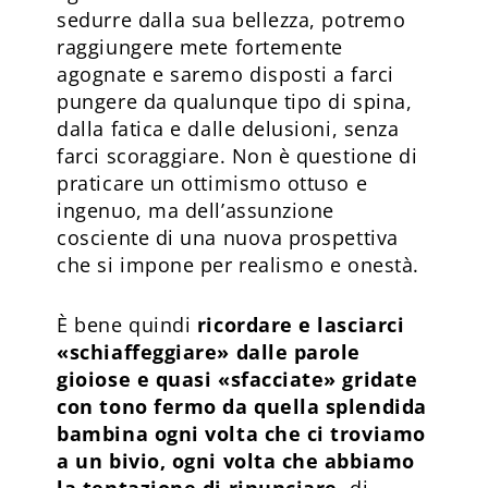
sedurre dalla sua bellezza, potremo
raggiungere mete fortemente
agognate e saremo disposti a farci
pungere da qualunque tipo di spina,
dalla fatica e dalle delusioni, senza
farci scoraggiare. Non è questione di
praticare un ottimismo ottuso e
ingenuo, ma dell’assunzione
cosciente di una nuova prospettiva
che si impone per realismo e onestà.
È bene quindi
ricordare e lasciarci
«schiaffeggiare» dalle parole
gioiose e quasi «sfacciate» gridate
con tono fermo da quella splendida
bambina ogni volta che ci troviamo
a un bivio, ogni volta che abbiamo
la tentazione di rinunciare
, di