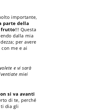
 molto importante,
 parte della
 frutto
!!! Questa
cendo dalla mia
idezza; per avere
o con me e ai
olete e vi sarà
iventiate miei
non si va avanti
rto di te, perché
i dia gli