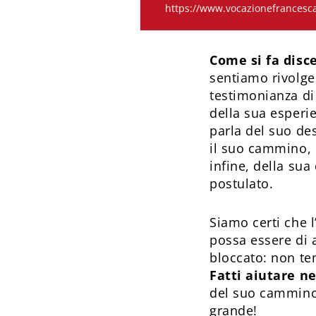
https://www.vocazionefrancesc
Come si fa dis
sentiamo rivolger
testimonianza di
della sua esperi
parla del suo des
il suo cammino, 
infine, della sua
postulato.
Siamo certi che l
possa essere di a
bloccato: non t
Fatti aiutare 
del suo cammino, 
grande!