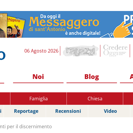
06 Agosto 2026
Noi
Blog
Famiglia
Chiesa
i
Reportage
Recensioni
Video
nti per il discernimento