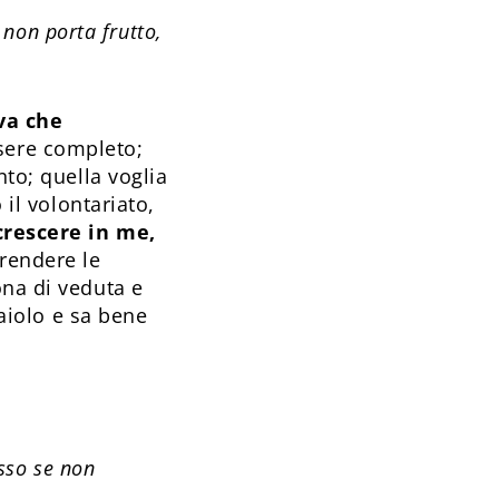
 non porta frutto,
va che
sere completo;
nto; quella voglia
 il volontariato,
crescere in me,
prendere le
ona di veduta e
naiolo e sa bene
esso se non