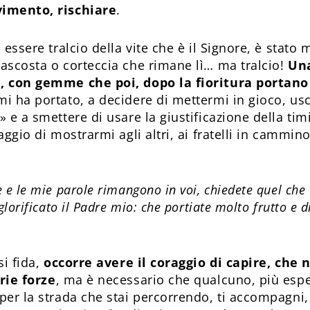
imento, rischiare
.
 essere tralcio della vite che è il Signore, è stato
ascosta o corteccia che rimane lì… ma tralcio!
Una
, con gemme che poi, dopo la fioritura portano
i ha portato, a decidere di mettermi in gioco, us
 e a smettere di usare la giustificazione della tim
aggio di mostrarmi agli altri, ai fratelli in cammin
 e le mie parole rimangono in voi, chiedete quel che v
glorificato il Padre mio: che portiate molto frutto e d
si fida,
occorre avere il coraggio di capire, che 
rie forze
, ma è necessario che qualcuno, più espe
er la strada che stai percorrendo, ti accompagni, t