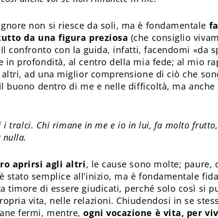
ignore non si riesce da soli, ma è fondamentale
f
itutto da una figura preziosa
(che consiglio vivam
 Il confronto con la guida, infatti, facendomi «da 
 in profondità, al centro della mia fede; al mio ra
i altri, ad una miglior comprensione di ciò che son
 il buono dentro di me e nelle difficoltà, ma anche 
i i tralci. Chi rimane in me e io in lui, fa molto frutt
 nulla.
ro aprirsi agli altri
, le cause sono molte; paure, 
 stato semplice all’inizio, ma è fondamentale fidar
a timore di essere giudicati, perché solo così si p
pria vita, nelle relazioni. Chiudendosi in se stess
mane fermi, mentre,
ogni vocazione è vita, per vi