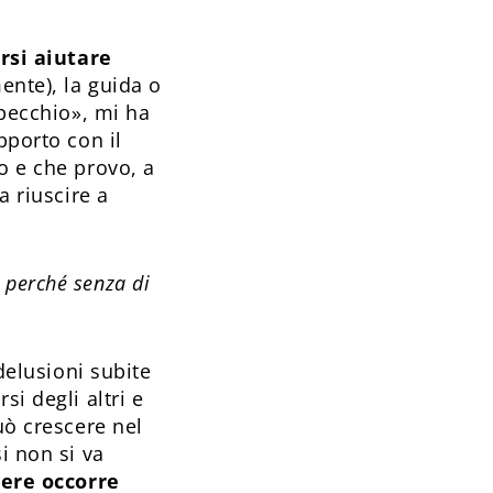
arsi aiutare
ente), la guida o
specchio», mi ha
pporto con il
o e che provo, a
a riuscire a
o, perché senza di
delusioni subite
si degli altri e
uò crescere nel
i non si va
vere occorre