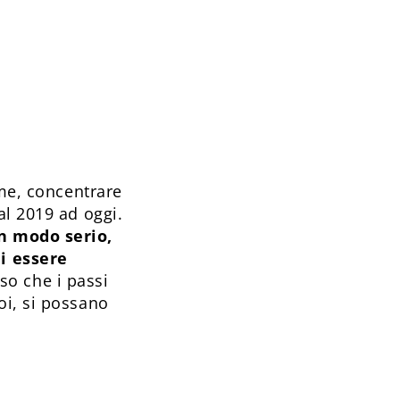
 me, concentrare
al 2019 ad oggi.
n modo serio,
i essere
so che i passi
oi, si possano