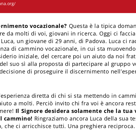
ana.org/
cernimento vocazionale?
Questa è la tipica doman
e da molti di voi, giovani in ricerca. Oggi ci facci
 Luca, un giovane di 29 anni, di Padova. Luca ci r
enza di cammino vocazionale, in cui sta muovendo i
iderio iniziale, del cercare poi un aiuto da noi fra
del suo sì alla proposta di partecipare al gruppo v
 decisione di proseguire il discernimento nell’espe
’esperienza diretta di chi si sta mettendo in cammi
iuto a molti. Perciò invito chi fra voi è ancora res
emere!
Il Signore desidera solamente che la tua v
nel cammino!
Ringraziamo ancora Luca della sua t
che ci arricchisce tutti. Una preghiera reciproca. 