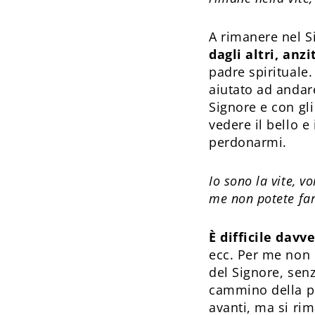
A rimanere nel S
dagli altri, anz
padre spirituale.
aiutato ad andare
Signore e con gl
vedere il bello e
perdonarmi.
Io sono la vite, vo
me non potete far
È difficile davve
ecc. Per me non è
del Signore, senz
cammino della pro
avanti, ma si ri