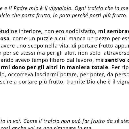
te e il Padre mio è il vignaiolo. Ogni tralcio che in me
alcio che porta frutto, lo pota perché porti più frutto.
etudine interiore, non ero soddisfatto,
mi sembra
cosa
, come un puzzle a cui manca un pezzo per es
 avere uno scopo nella vita, di portare frutto appu
 per sé stessi ma per gli altri, non solo attraverso
uando avevo tempo libero dal lavoro, ma
sentivo 
rmi dono per gli altri in maniera totale
. Per ri
lo, occorreva lasciarmi potare, per poter, da pers
uscire a portare più frutto, tramite Dio che è il vig
o in voi. Come il tralcio non può far frutto da sé st
, così anche voi se non rimanete in me.