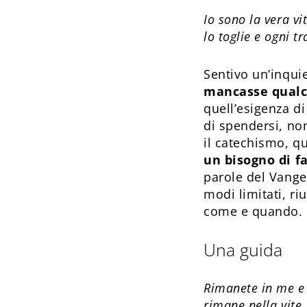
Io sono la vera vi
lo toglie e ogni tr
Sentivo un’inqui
mancasse qual
quell’esigenza di
di spendersi, non
il catechismo, q
un bisogno di fa
parole del Vange
modi limitati, ri
come e quando.
Una guida
Rimanete in me e i
rimane nella vite