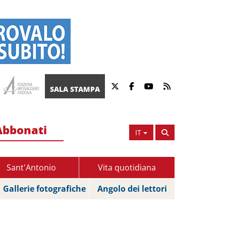
SALA STAMPA
Abbonati
IT
Sant'Antonio
Vita quotidiana
Gallerie fotografiche
Angolo dei lettori