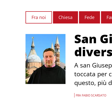
Fra noi
Chiesa
Fede
Fa
San G
diver
A san Giusepp
toccata per ce
questo, più d
FRA FABIO SCARSATO