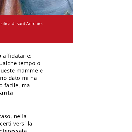
silica di sant'Antonio,
 affidatarie:
r qualche tempo o
, queste mamme e
anno dato mi ha
o facile, ma
tanta
caso, nella
erti versi la
interessata.