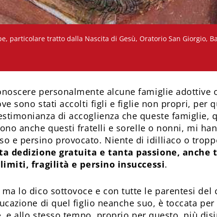
e, particolare tratto dalla Nascita di Gesù, Oratorio San Giorgio, Ba
conoscere personalmente alcune famiglie adottive o
ove sono stati accolti figli e figlie non propri, pe
estimonianza di accoglienza che queste famiglie
sono anche questi fratelli e sorelle o nonni, mi h
e persino provocato. Niente di idilliaco o tropp
a dedizione gratuita e tanta passione, anche 
limiti, fragilità e persino insuccessi
.
, ma lo dico sottovoce e con tutte le parentesi del 
ducazione di quel figlio neanche suo, è toccata per c
le, e allo stesso tempo, proprio per questo, più dis