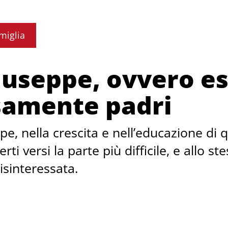
miglia
iuseppe, ovvero e
samente padri
e, nella crescita e nell’educazione di q
rti versi la parte più difficile, e allo 
isinteressata.