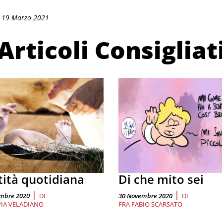
: 19 Marzo 2021
Articoli Consigliat
tità quotidiana
Di che mito sei
|
|
embre 2020
DI
30 Novembre 2020
DI
IA VELADIANO
FRA FABIO SCARSATO