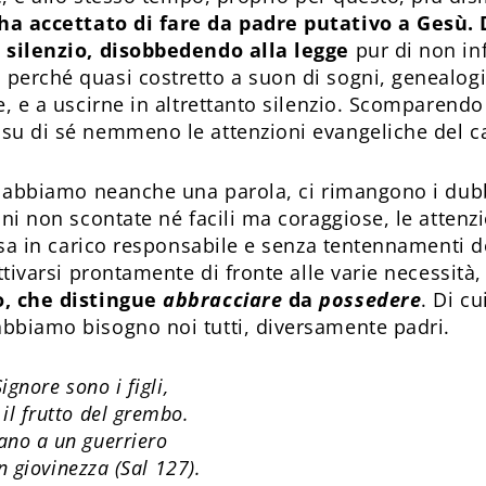
ha accettato di fare da padre putativo a Gesù. 
n silenzio, disobbedendo alla legge
pur di non inf
perché quasi costretto a suon di sogni, genealogi
e, e a uscirne in altrettanto silenzio. Scomparendo
su di sé nemmeno le attenzioni evangeliche del c
n abbiamo neanche una parola, ci rimangono i dubbi
oni non scontate né facili ma coraggiose, le attenzi
resa in carico responsabile e senza tentennamenti d
attivarsi prontamente di fronte alle varie necessità,
o, che distingue
abbracciare
da
possedere
. Di cu
bbiamo bisogno noi tutti, diversamente padri.
ignore sono i figli,
il frutto del grembo.
ano a un guerriero
in giovinezza (Sal 127).