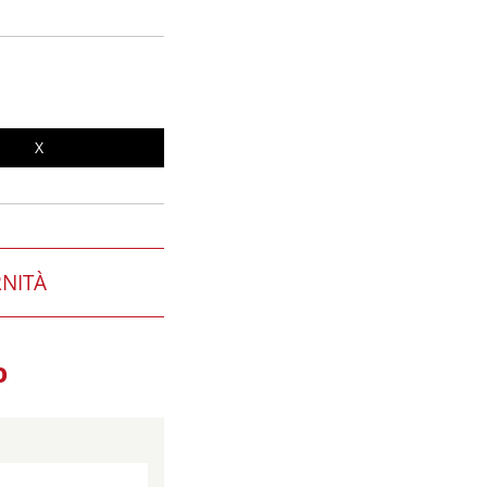
X
NITÀ
O