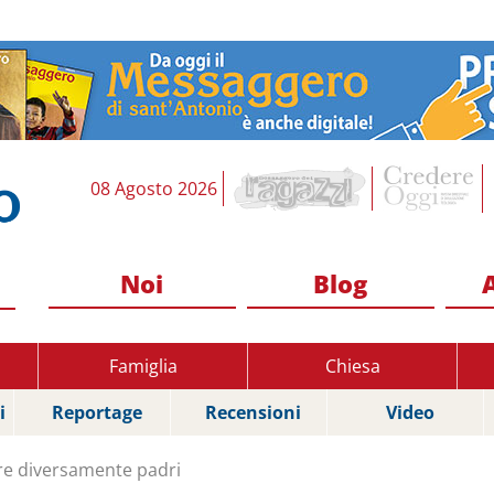
08 Agosto 2026
Noi
Blog
Famiglia
Chiesa
i
Reportage
Recensioni
Video
re diversamente padri