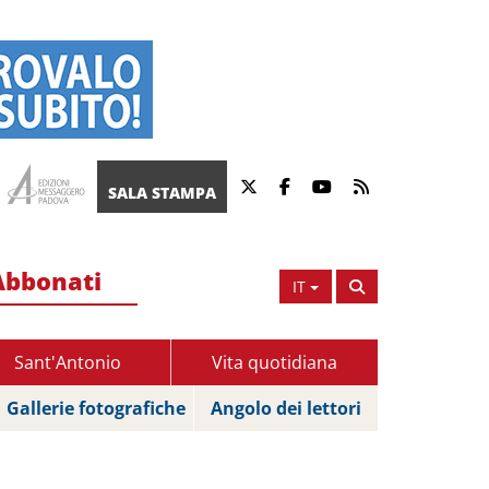
SALA STAMPA
Abbonati
IT
Sant'Antonio
Vita quotidiana
Gallerie fotografiche
Angolo dei lettori