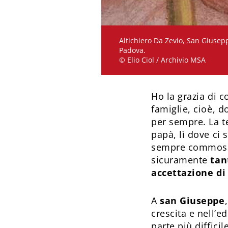
Altichiero Da Zevio, San Giusepp
Padova.
© Elio Ciol / Archivio MSA
Ho la grazia di 
famiglie, cioè, d
per sempre. La t
papà, lì dove ci 
sempre commosso 
sicuramente
tant
accettazione di 
A
san Giuseppe
crescita e nell’e
parte più diffici