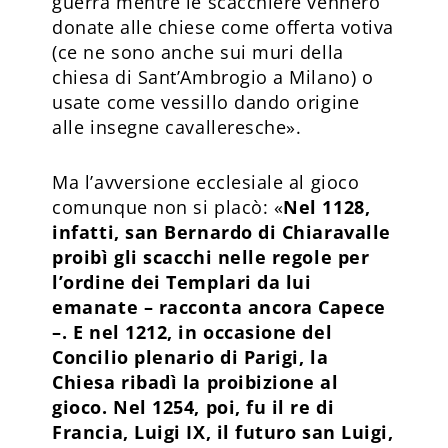
guerra mentre le scacchiere vennero
donate alle chiese come offerta votiva
(ce ne sono anche sui muri della
chiesa di Sant’Ambrogio a Milano) o
usate come vessillo dando origine
alle insegne cavalleresche».
Ma l’avversione ecclesiale al gioco
comunque non si placò: «
Nel 1128,
infatti, san Bernardo di Chiaravalle
proibì gli scacchi nelle regole per
l’ordine dei Templari da lui
emanate – racconta ancora Capece
–. E nel 1212, in occasione del
Concilio plenario di Parigi, la
Chiesa ribadì la proibizione al
gioco. Nel 1254, poi, fu il re di
Francia, Luigi IX, il futuro san Luigi,