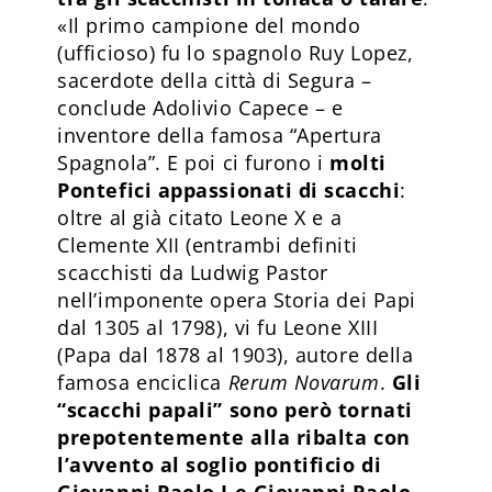
«Il primo campione del mondo
(ufficioso) fu lo spagnolo Ruy Lopez,
sacerdote della città di Segura –
conclude Adolivio Capece – e
inventore della famosa “Apertura
Spagnola”. E poi ci furono i
molti
Pontefici appassionati di scacchi
:
oltre al già citato Leone X e a
Clemente XII (entrambi definiti
scacchisti da Ludwig Pastor
nell’imponente opera Storia dei Papi
dal 1305 al 1798), vi fu Leone XIII
(Papa dal 1878 al 1903), autore della
famosa enciclica
Rerum Novarum
.
Gli
“scacchi papali” sono però tornati
prepotentemente alla ribalta con
l’avvento al soglio pontificio di
Giovanni Paolo I e Giovanni Pao­lo