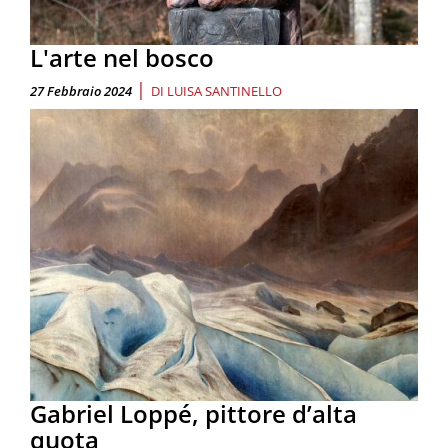
L'arte nel bosco
|
27 Febbraio 2024
DI
LUISA SANTINELLO
Gabriel Loppé, pittore d’alta
quota