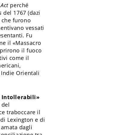
 Act
perché
s
del 1767 (dazi
– che furono
sentivano vessati
sentanti. Fu
ome il «Massacro
prirono il fuoco
ivi come il
ericani,
Indie Orientali
 Intollerabili»
 del
ce traboccare il
 di Lexington e di
iamata dagli
conciliazione tra