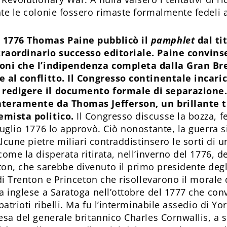
te le colonie fossero rimaste formalmente fedeli a 
 1776 Thomas Paine pubblicò il
pamphlet
dal ti
traordinario successo editoriale. Paine convins
loni che l’indipendenza completa dalla Gran Br
e al conflitto.
Il Congresso continentale incari
redigere il documento formale di separazione.
nteramente da Thomas Jefferson, un brillante
emista politico.
Il Congresso discusse la bozza, f
luglio 1776 lo approvò. Ciò nonostante, la guerra s
Alcune pietre miliari contraddistinsero le sorti di u
come la disperata ritirata, nell’inverno del 1776, de
n, che sarebbe divenuto il primo presidente degli 
 di Trenton e Princeton che risollevarono il morale 
a inglese a Saratoga nell’ottobre del 1777 che con
 patrioti ribelli. Ma fu l’interminabile assedio di Y
esa del generale britannico Charles Cornwallis, a sa