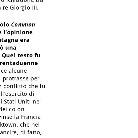
re Giorgio III.
tolo
Common
e l’opinione
etagna era
cò una
 Quel testo fu
 trentaduenne
ece alcune
i protrasse per
n conflitto che fu
ll’esercito di
Stati Uniti nel
dei coloni
vinse la Francia
orktown, che nel
ncire, di fatto,