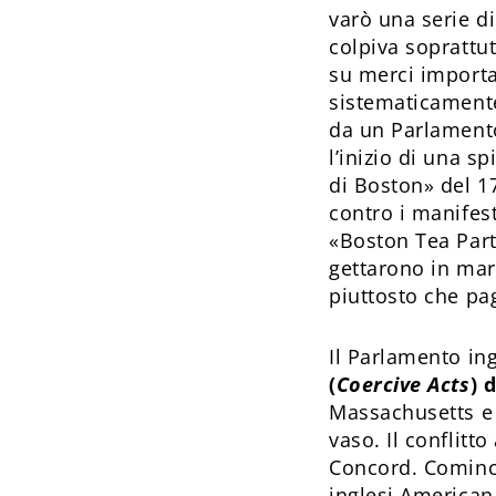
varò una serie di
colpiva soprattu
su merci importa
sistematicamente
da un Parlamento
l’inizio di una s
di Boston» del 1
contro i manifes
«Boston Tea Party
gettarono in mar
piuttosto che pag
Il Parlamento in
(
Coercive Acts
) 
Massachusetts e 
vaso. Il conflitt
Concord. Cominci
inglesi American 