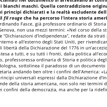
clamati nel documento si arrestavano ai confi
ni bianchi maschi. Quella contraddizione origina
ei principi dichiarati e la realtà escludente dell
il
fil rouge
che ha percorso l’intera storia ameri
erdinando Fasce, già professore ordinario di Stor
 Genova, non usa mezzi termini: «Nel corso della st
 “Dichiarazioni d’Indipendenza”, redatte da strati
interno e all’esterno degli Stati Uniti, per rivendica
i libertà della Dichiarazione del 1776 in un’accez
tesa a tutti, e su tutti i fronti, dalla politica all’e
o, professoressa ordinaria di Storia e politica degli
i Bologna, sottolinea il paradosso di un documento
taria andando ben oltre i confini dell’America: «L
principi universali espressi dalla Dichiarazione d’
ende della storia americana, non solo nei termini d
i confini della democrazia, ma anche per la ridefi