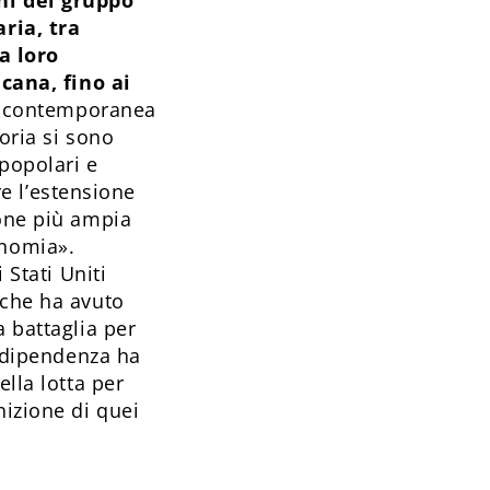
ni del gruppo
ria, tra
a loro
cana, fino ai
ia contemporanea
oria si sono
 popolari e
re l’estensione
ione più ampia
conomia».
 Stati Uniti
 che ha avuto
a battaglia per
Indipendenza ha
ella lotta per
nizione di quei