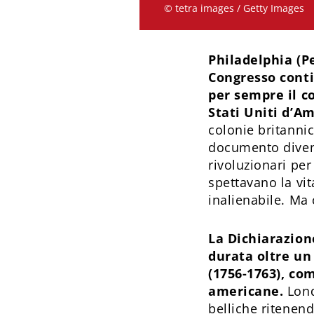
© tetra images / Getty Images
Philadelphia (Pe
Congresso cont
per sempre il co
Stati Uniti d’Am
colonie britanni
documento divenn
rivoluzionari per
spettavano la vita
inalienabile. Ma 
La Dichiarazion
durata oltre un
(1756-1763), com
americane.
Lond
belliche ritenend