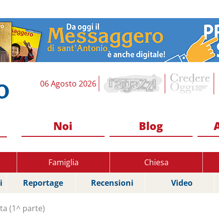
06 Agosto 2026
Noi
Blog
Famiglia
Chiesa
i
Reportage
Recensioni
Video
a (1^ parte)