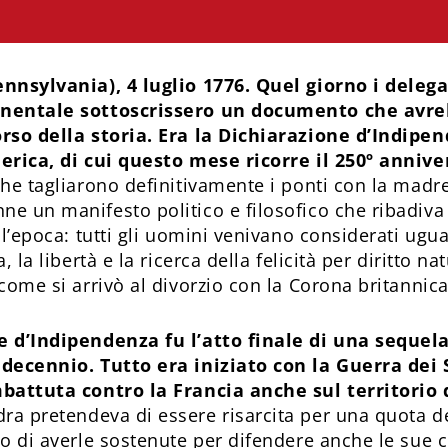
nnsylvania), 4 luglio 1776. Quel giorno i deleg
inentale sottoscrissero un documento che avr
rso della storia. Era la Dichiarazione d’Indipe
erica, di cui questo mese ricorre il 250º annive
che tagliarono definitivamente i ponti con la madr
e un manifesto politico e filosofico che ribadiva 
 l’epoca: tutti gli uomini venivano considerati ugua
, la libertà e la ricerca della felicità per diritto na
come si arrivò al divorzio con la Corona britannic
e d’Indipendenza fu l’atto finale di una sequela
 decennio. Tutto era iniziato con la Guerra dei
battuta contro la Francia anche sul territorio 
ra pretendeva di essere risarcita per una quota d
o di averle sostenute per difendere anche le sue c