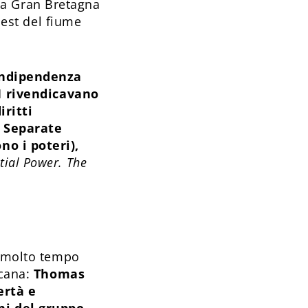
, la Gran Bretagna
 est del fiume
Indipendenza
91 rivendicavano
iritti
i Separate
no i poteri),
tial Power. The
 molto tempo
icana:
Thomas
ertà e