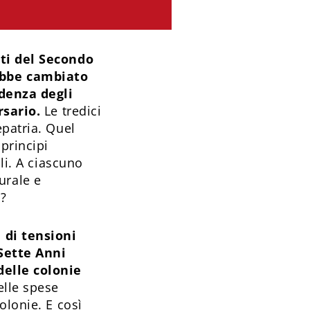
ati del Secondo
ebbe cambiato
ndenza degli
rsario.
Le tredici
epatria. Quel
principi
li. A ciascuno
turale e
a?
 di tensioni
 Sette Anni
delle colonie
elle spese
olonie. E così