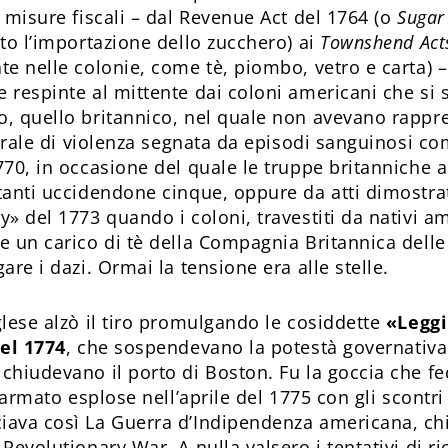
 misure fiscali – dal Revenue Act del 1764 (o
Sugar
tto l’importazione dello zucchero) ai
Townshend Act
te nelle colonie, come tè, piombo, vetro e carta) 
 respinte al mittente dai coloni americani che si 
, quello britannico, nel quale non avevano rappre
pirale di violenza segnata da episodi sanguinosi c
770, in occasione del quale le truppe britanniche a
tanti uccidendone cinque, oppure da atti dimostrat
» del 1773 quando i coloni, travestiti da nativi am
e un carico di tè della Compagnia Britannica delle 
are i dazi. Ormai la tensione era alle stelle.
glese alzò il tiro promulgando le cosiddette
«Leggi
del 1774
, che sospendevano la potestà governativa
chiudevano il porto di Boston. Fu la goccia che fe
o armato esplose nell’aprile del 1775 con gli scontri
ava così La Guerra d’Indipendenza americana, ch
Revolutionary War. A nulla valsero i tentativi di ri