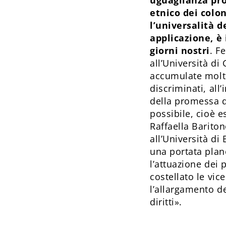
uguaglianza pro
etnico dei colo
l’universalità d
applicazione, è 
giorni nostri
. F
all’Università di
accumulate molte
discriminati, all’
della promessa d
possibile, cioè es
Raffaella Bariton
all’Università d
una portata plane
l’attuazione dei 
costellato le vic
l’allargamento de
diritti».