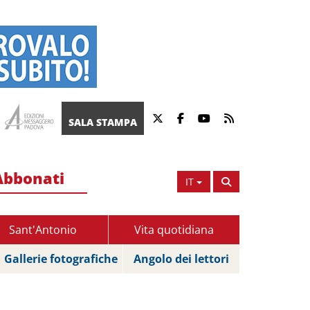
SALA STAMPA
Abbonati
IT
Sant'Antonio
Vita quotidiana
Gallerie fotografiche
Angolo dei lettori