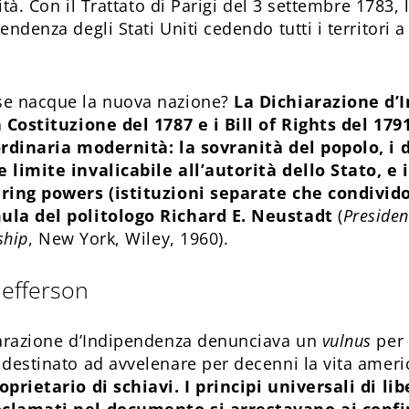
ilità. Con il Trattato di Parigi del 3 settembre 1783
endenza degli Stati Uniti cedendo tutti i territori a
se nacque la nuova nazione?
La Dichiarazione d’
a Costituzione del 1787 e i Bill of Rights del 17
ordinaria modernità: la sovranità del popolo, i d
 limite invalicabile all’autorità dello Stato, e 
ring powers (istituzioni separate che condivido
ula del politologo Richard E. Neustadt
(
Presiden
ship
, New York, Wiley, 1960).
 Jefferson
iarazione d’Indipendenza denunciava un
vulnus
per
 destinato ad avvelenare per decenni la vita amer
oprietario di schiavi. I principi universali di lib