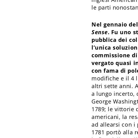
le parti nonostan
Nel gennaio del
Sense
. Fu uno s
pubblica dei co
l’unica soluzion
commissione di 
vergato quasi i
con fama di pol
modifiche e il 4 
altri sette anni. 
a lungo incerto, 
George Washingto
1789; le vittorie
americani, la res
ad allearsi con i
1781 portò alla r