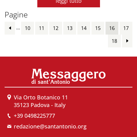
leggi tutto
Pagine
…
10
11
12
13
14
15
16
17
18
Via Orto Botanico 11
35123 Padova - Italy
+39 0498225777
redazione@santantonio.org