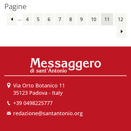
Pagine
…
4
5
6
7
8
9
10
11
12
Via Orto Botanico 11
35123 Padova - Italy
+39 0498225777
redazione@santantonio.org