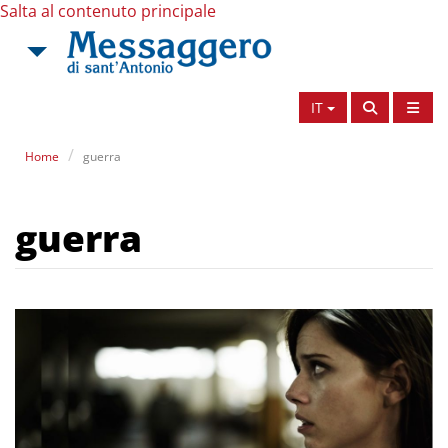
Salta al contenuto principale
IT
Home
guerra
guerra