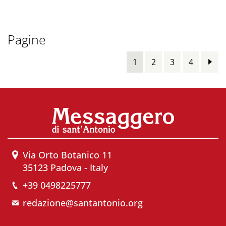
Pagine
1
2
3
4
Via Orto Botanico 11
35123 Padova - Italy
+39 0498225777
redazione@santantonio.org