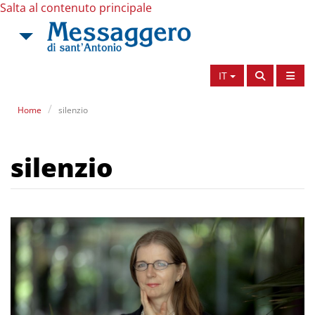
Salta al contenuto principale
IT
Home
silenzio
silenzio