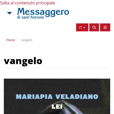
Salta al contenuto principale
IT
Home
vangelo
vangelo