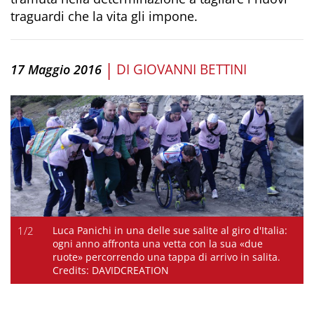
traguardi che la vita gli impone.
|
DI
GIOVANNI BETTINI
17 Maggio 2016
1
/
2
Luca Panichi in una delle sue salite al giro d'Italia:
ogni anno affronta una vetta con la sua «due
ruote» percorrendo una tappa di arrivo in salita.
Credits: DAVIDCREATION