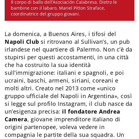
Il corpo di ballo dell’Asociación Calabresa. Dietro le
bambine con il labaro, Mariel Pitton Straface,
coordinatrice del gruppo giovani.
La domenica, a Buenos Aires, i tifosi del
Napoli Club
si ritrovano al Sullivan’s, un pub
irlandese nel quartiere di Palermo. Non c’è da
stupirsi per questi accostamenti, in una città
che ha costruito la sua identità
sull’immigrazione: italiani e spagnoli, e poi
ucraini, baschi, armeni, siriani, coreani e
molti altri. Creato nel 2013 come «unico
gruppo ufficiale del Napoli in Argentina», così
si legge sul profilo Instagram, il club nasce da
un’esigenza precisa:
il fondatore Andrea
Camera
, giovane imprenditore italiano di
origini partenopee, voleva vedere in
compagnia le partite della sua squadra. Un