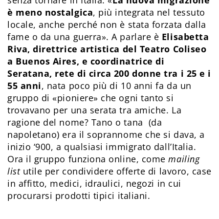
senza tornare in Italia. «
La nuova migrazione
è meno nostalgica
, più integrata nel tessuto
locale, anche perché non è stata forzata dalla
fame o da una guerra». A parlare è
Elisabetta
Riva, direttrice artistica del Teatro Coliseo
a Buenos Aires, e coordinatrice di
Seratana, rete di circa 200 donne tra i 25 e i
55 anni
, nata poco più di 10 anni fa da un
gruppo di «pioniere» che ogni tanto si
trovavano per una serata tra amiche. La
ragione del nome? Tano o tana (da
napoletano) era il soprannome che si dava, a
inizio ‘900, a qualsiasi immigrato dall’Italia.
Ora il gruppo funziona online, come
mailing
list
utile per condividere offerte di lavoro, case
in affitto, medici, idraulici, negozi in cui
procurarsi prodotti tipici italiani.