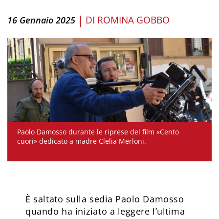
|
DI
ROMINA GOBBO
16 Gennaio 2025
Paolo Damosso durante le riprese del film «Cento
cuori» dedicato a madre Clelia Merloni.
È saltato sulla sedia Paolo Damosso
quando ha iniziato a leggere l’ultima