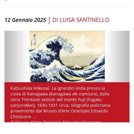
|
DI
LUISA SANTINELLO
12 Gennaio 2025
Katsushika Hokusai, La (grande) onda presso la
costa di Kanagawa (Kanagawa oki namiura), dalla
serie Trentasei vedute del monte Fuji (Fugaku
sanjurokkei), 1830-1831 circa, silografia policroma
proveniente dal Museo d’Arte Orientale Edoardo
Chiossone.
© Museo d’Arte Orientale Edoardo Chiossone,
Genova