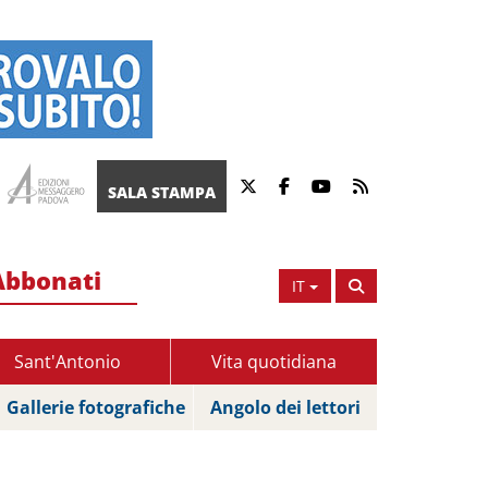
SALA STAMPA
Abbonati
IT
Sant'Antonio
Vita quotidiana
Gallerie fotografiche
Angolo dei lettori