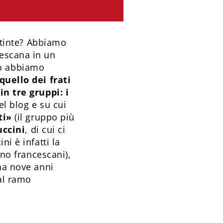
istinte? Abbiamo
cescana in un
olo abbiamo
quello dei frati
in tre gruppi: i
el blog e su cui
ti»
(il gruppo più
uccini
, di cui ci
i è infatti la
ono francescani),
ena nove anni
al ramo