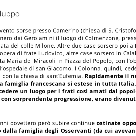
iluppo
vento sorse presso Camerino (chiesa di S. Cristofor
nero dai Gerolamini il luogo di Colmenzone, pres
ata del colle Milone. Altre due case sorsero poi 
opera di frate Ludovico, altre case sorsero in Cala
ta Maria dei Miracoli in Piazza del Popolo, con l’o
ll’ospedale di san Giacomo. I Colonna, quindi, ced
o con la chiesa di sant’Eufemia.
Rapidamente il n
a famiglia francescana si estese in tutta Italia
cedere un luogo per i frati così amati dal popol
, con sorprendente progressione, erano divenuti
 anni dovettero però subire continue
ostinate opp
o dalla famiglia degli Osservanti (da cui aveva