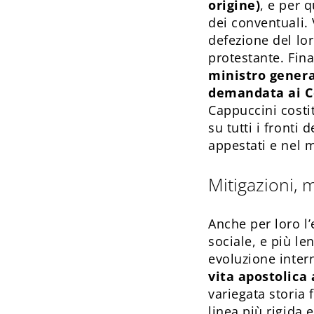
origine)
, e per 
dei conventuali.
defezione del lor
protestante. Fi
ministro genera
demandata ai Co
Cappuccini costi
su tutti i fronti
appestati e nel 
Mitigazioni,
Anche per loro l’
sociale, e più l
evoluzione inter
vita apostolica
variegata storia
linea più rigida 