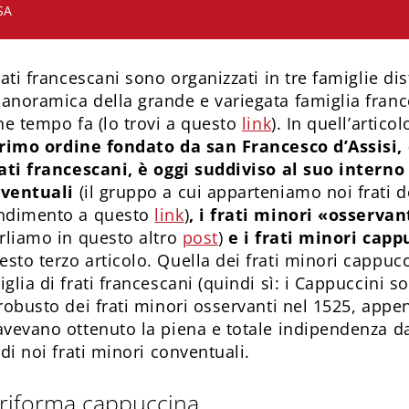
SA
rati francescani sono organizzati in tre famiglie d
anoramica della grande e variegata famiglia fran
he tempo fa (lo trovi a questo
link
). In quell’artic
primo ordine fondato da san Francesco d’Assisi, 
rati francescani, è oggi suddiviso al suo interno 
nventuali
(il gruppo a cui apparteniamo noi frati d
ondimento a questo
link
)
, i frati minori «osservan
arliamo in questo altro
post
)
e i frati minori capp
to terzo articolo. Quella dei frati minori cappuccin
glia di frati francescani (quindi sì: i Cappuccini s
 robusto dei frati minori osservanti nel 1525, app
avevano ottenuto la piena e totale indipendenza d
 di noi frati minori conventuali.
la riforma cappuccina