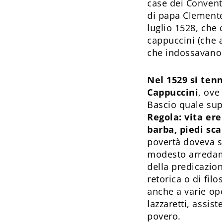
case dei Convent
di papa Clemente
luglio 1528, che c
cappuccini (che
che indossavano 
Nel 1529 si ten
Cappuccini
, ove
Bascio quale supe
Regola: vita er
barba, piedi sca
povertà doveva sc
modesto arredame
della predicazion
retorica o di fil
anche a varie op
lazzaretti, assis
povero.