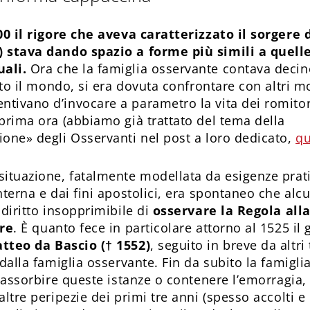
500 il rigore che aveva caratterizzato il sorgere
 stava dando spazio a forme più simili a quelle
uali.
Ora che la famiglia osservante contava decine
utto il mondo, si era dovuta confrontare con altri m
tivano d’invocare a parametro la vita dei romitor
 prima ora (abbiamo già trattato del tema della
ione» degli Osservanti nel post a loro dedicato,
qu
situazione, fatalmente modellata da esigenze pra
nterna e dai fini apostolici, era spontaneo che alcu
 diritto insopprimibile di
osservare la Regola alla
ore
. È quanto fece in particolare attorno al 1525 il
tteo da Bascio († 1552)
, seguito in breve da altr
 dalla famiglia osservante. Fin da subito la famigli
riassorbire queste istanze o contenere l’emorragia,
altre peripezie dei primi tre anni (spesso accolti e 