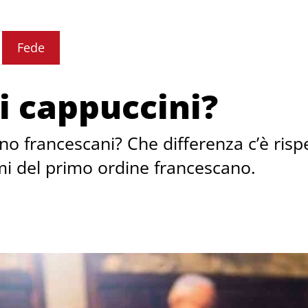
Fede
ti cappuccini?
no francescani? Che differenza c’è rispet
ami del primo ordine francescano.