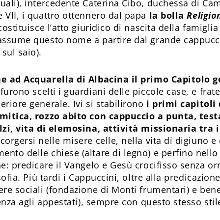
uali), intercedente Caterina Cibo, duchessa di Ca
 VII, i quattro ottennero dal papa
la bolla
Religio
ostituisce l’atto giuridico di nascita della famiglia
 assume questo nome a partire dal grande cappucc
sul saio).
ne ad Acquarella di Albacina il primo Capitolo 
 furono scelti i guardiani delle piccole case, e fra
riore generale. Ivi si stabilirono
i primi capitoli
emitica, rozzo abito con cappuccio a punta, test
lzi, vita di elemosina, attività missionaria tra i
orgersi nelle misere celle, nella vita di digiuno e 
nto delle chiese (altare di legno) e perfino nello 
e: predicare il Vangelo e Gesù crocifisso senza orn
osofia. Più tardi i Cappuccini, oltre alla predicazion
ere sociali (fondazione di Monti frumentari) e bene
tenza agli appestati), sempre con questo stesso sti