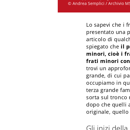
© Andrea Semplici / Archivio M
Lo sapevi che i f
presentato una p
articolo di qualc
spiegato che
il 
minori, cioè i f
frati minori co
trovi un approf
grande, di cui p
occupiamo in ques
terza grande fami
sorta sul tronco
dopo che quelli 
originale, quello
Gli inizi del