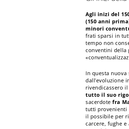
Agli inizi del 1
(150 anni prima)
minori convent
frati sparsi in t
tempo non consen
conventini della
«conventualizzaz
In questa nuova 
dall’evoluzione i
rivendicassero il
tutto il suo rig
sacerdote
fra Ma
tutti provenienti
il possibile per 
carcere, fughe e 