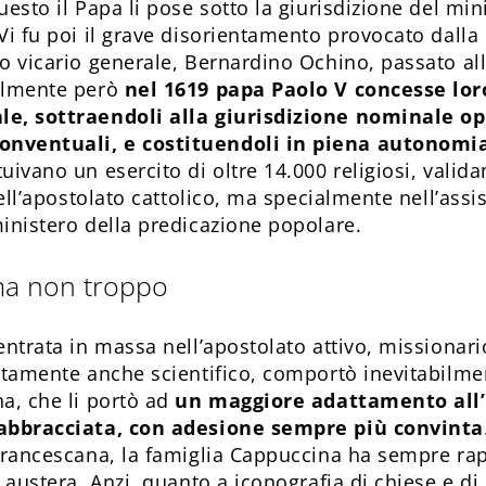
questo il Papa li pose sotto la giurisdizione del mi
 Vi fu poi il grave disorientamento provocato dall
o vicario generale, Bernardino Ochino, passato all
nalmente però
nel 1619 papa Paolo V concesse lor
le, sottraendoli alla giurisdizione nominale 
nventuali, e costituendoli in piena autonomi
tuivano un esercito di oltre 14.000 religiosi, vali
 dell’apostolato cattolico, ma specialmente nell’assi
ministero della predicazione popolare.
 ma non troppo
entrata in massa nell’apostolato attivo, missionario
entamente anche scientifico, comportò inevitabilme
na, che li portò ad
un maggiore adattamento all’
 abbracciata, con adesione sempre più convinta
 francescana, la famiglia Cappuccina ha sempre ra
e austera. Anzi, quanto a iconografia di chiese e d