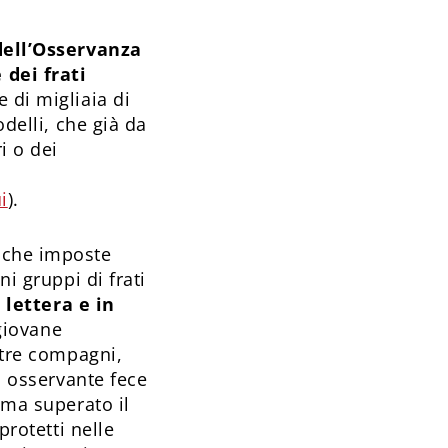
 dell’Osservanza
 dei frati
 di migliaia di
odelli, che già da
i o dei
i
).
tiche imposte
ni gruppi di frati
 lettera e in
 giovane
i tre compagni,
a osservante fece
 ma superato il
protetti nelle