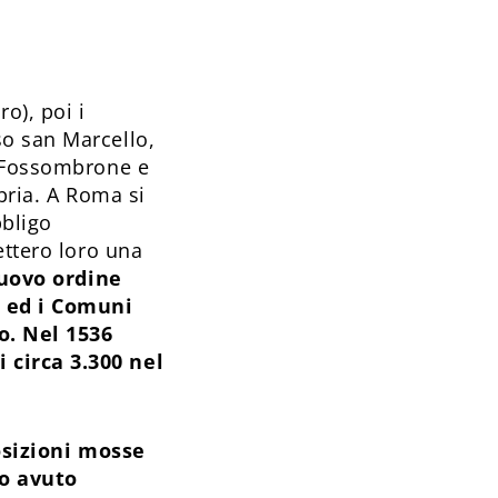
o), poi i
so san Marcello,
a Fossombrone e
bria. A Roma si
bbligo
ettero loro una
uovo ordine
, ed i Comuni
o. Nel 1536
 circa 3.300 nel
osizioni mosse
no avuto