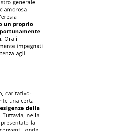
nistro generale
a clamorosa
’eresia
o un proprio
opportunamente
a
. Ora i
damente impegnati
stenza agli
, caritativo-
nte una certa
esigenze della
. Tuttavia, nella
ppresentato la
i conventi, onde