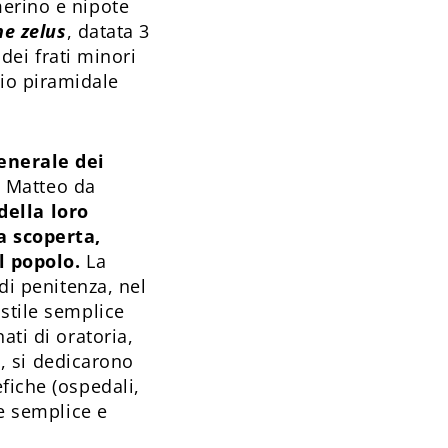
merino e nipote
ne zelus
, datata 3
 dei frati minori
io piramidale
generale dei
te Matteo da
 della loro
a scoperta,
l popolo.
La
di penitenza, nel
stile semplice
ati di oratoria,
e, si dedicarono
fiche (ospedali,
le semplice e