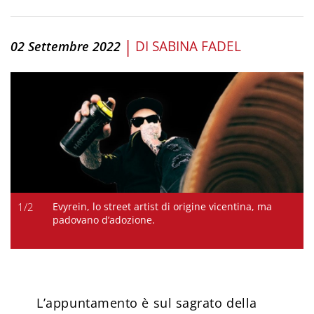
|
DI
SABINA FADEL
02 Settembre 2022
1
/
2
Evyrein, lo street artist di origine vicentina, ma
padovano d’adozione.
L’appuntamento è sul sagrato della