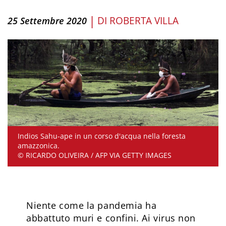
|
DI
ROBERTA VILLA
25 Settembre 2020
Indios Sahu-ape in un corso d'acqua nella foresta
amazzonica.
© RICARDO OLIVEIRA / AFP VIA GETTY IMAGES
Niente come la pandemia ha
abbattuto muri e confini. Ai virus non